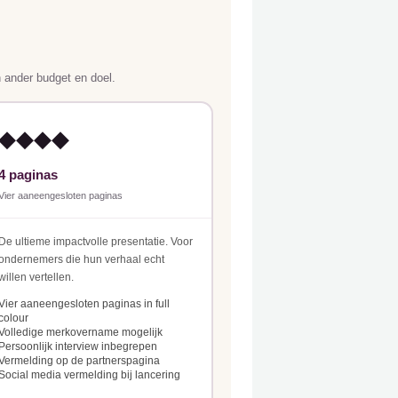
n ander budget en doel.
◆◆◆◆
4 paginas
Vier aaneengesloten paginas
De ultieme impactvolle presentatie. Voor
ondernemers die hun verhaal echt
willen vertellen.
Vier aaneengesloten paginas in full
colour
Volledige merkovername mogelijk
Persoonlijk interview inbegrepen
Vermelding op de partnerspagina
Social media vermelding bij lancering