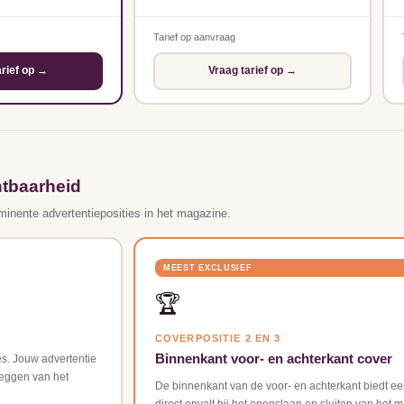
Tarief op aanvraag
arief op →
Vraag tarief op →
htbaarheid
minente advertentieposities in het magazine.
MEEST EXCLUSIEF
🏆
COVERPOSITIE 2 EN 3
Binnenkant voor- en achterkant cover
es. Jouw advertentie
rleggen van het
De binnenkant van de voor- en achterkant biedt ee
direct opvalt bij het openslaan en sluiten van het