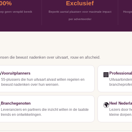
00%
Exclusief
ep geen verspild bereik
Beperkt aantal plaatsen voor maximale impact
Hoogwa
per adverteerder
ensen die bewust nadenken over uitvaart, rouw en afscheid.
Vooruitplanners
Professiona

🏢
55-plussers die hun uitvaart alvast willen regelen en
Uitvaartonder
bewust nadenken over hun wensen.
brancheprofes
Branchegenoten
Heel Nederl

🌍
Leveranciers en partners die inzicht willen in de laatste
Lezers door h
trends en ontwikkelingen.
kleine dorpen