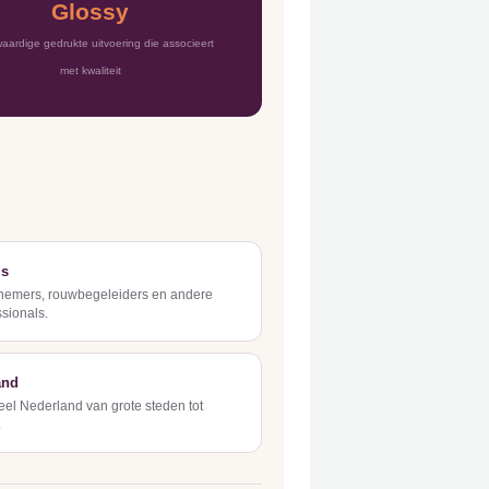
Glossy
ardige gedrukte uitvoering die associeert
met kwaliteit
ls
nemers, rouwbegeleiders en andere
sionals.
and
eel Nederland van grote steden tot
.