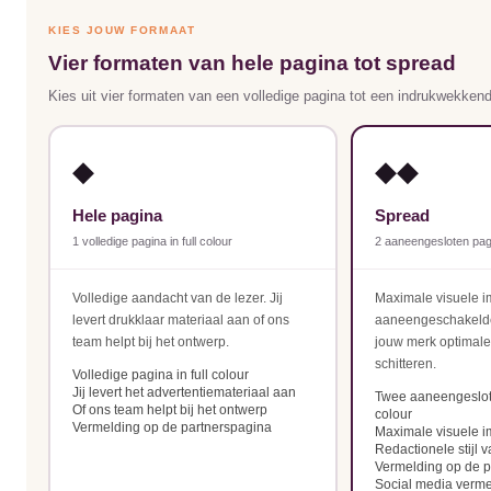
KIES JOUW FORMAAT
Vier formaten van hele pagina tot spread
Kies uit vier formaten van een volledige pagina tot een indrukwekkend
◆
◆◆
Hele pagina
Spread
1 volledige pagina in full colour
2 aaneengesloten pag
Volledige aandacht van de lezer. Jij
Maximale visuele i
levert drukklaar materiaal aan of ons
aaneengeschakeld
team helpt bij het ontwerp.
jouw merk optimale
schitteren.
Volledige pagina in full colour
Jij levert het advertentiemateriaal aan
Twee aaneengeslote
Of ons team helpt bij het ontwerp
colour
Vermelding op de partnerspagina
Maximale visuele i
Redactionele stijl v
Vermelding op de p
Social media vermel