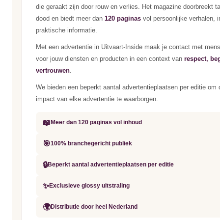
die geraakt zijn door rouw en verlies. Het magazine doorbreekt 
dood en biedt meer dan
120 paginas
vol persoonlijke verhalen, i
praktische informatie.
Met een advertentie in Uitvaart-Inside maak je contact met men
voor jouw diensten en producten in een context van
respect, be
vertrouwen
.
We bieden een beperkt aantal advertentieplaatsen per editie om d
impact van elke advertentie te waarborgen.
📖
Meer dan 120 paginas vol inhoud
🎯
100% branchegericht publiek
🔒
Beperkt aantal advertentieplaatsen per editie
✨
Exclusieve glossy uitstraling
🌍
Distributie door heel Nederland