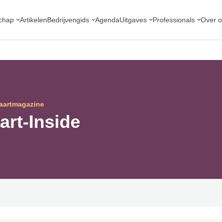
chap
Artikelen
Bedrijvengids
Agenda
Uitgaves
Professionals
Over 
vaartmagazine
art-Inside