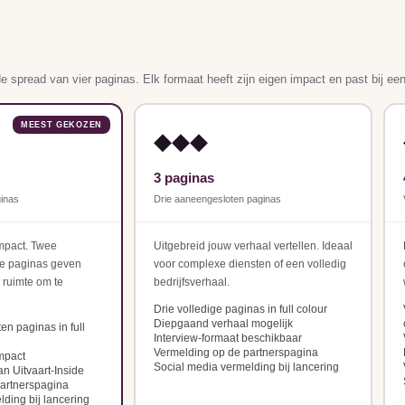
e spread van vier paginas. Elk formaat heeft zijn eigen impact en past bij ee
MEEST GEKOZEN
◆◆◆
3 paginas
inas
Drie aaneengesloten paginas
mpact. Twee
Uitgebreid jouw verhaal vertellen. Ideaal
e paginas geven
voor complexe diensten of een volledig
 ruimte om te
bedrijfsverhaal.
Drie volledige paginas in full colour
Diepgaand verhaal mogelijk
n paginas in full
Interview-formaat beschikbaar
Vermelding op de partnerspagina
mpact
Social media vermelding bij lancering
an Uitvaart-Inside
artnerspagina
ding bij lancering