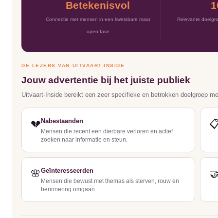
Betekenisvol
1
Connectie met mensen in een kwetsbare maar
Relevante doelgro
open fase
DE LEZERS VAN UITVAART-INSIDE
Jouw advertentie bij het juiste publiek
Uitvaart-Inside bereikt een zeer specifieke en betrokken doelgroep m
Nabestaanden
💔

Mensen die recent een dierbare verloren en actief
zoeken naar informatie en steun.
Geïnteresseerden
🌸

Mensen die bewust met themas als sterven, rouw en
herinnering omgaan.