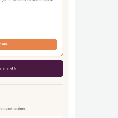
ositie →
 er snel bij.
nterview creëren.