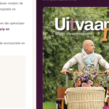
taboes rondom de
nspiratie en
sen die openstaan
grip en
e exclusiviteit en