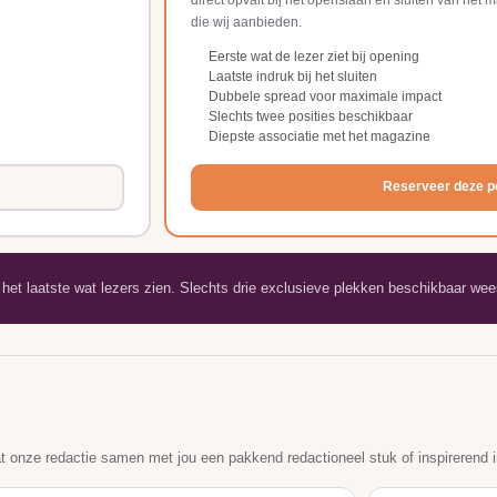
die wij aanbieden.
Eerste wat de lezer ziet bij opening
Laatste indruk bij het sluiten
Dubbele spread voor maximale impact
Slechts twee posities beschikbaar
Diepste associatie met het magazine
Reserveer deze p
het laatste wat lezers zien. Slechts drie exclusieve plekken beschikbaar wees
at onze redactie samen met jou een pakkend redactioneel stuk of inspirerend i