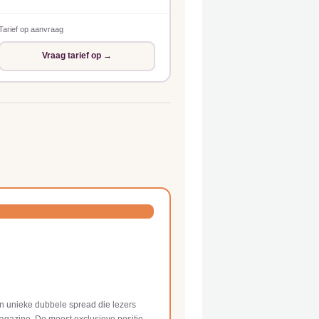
Tarief op aanvraag
Vraag tarief op →
n unieke dubbele spread die lezers
 magazine. De meest exclusieve positie