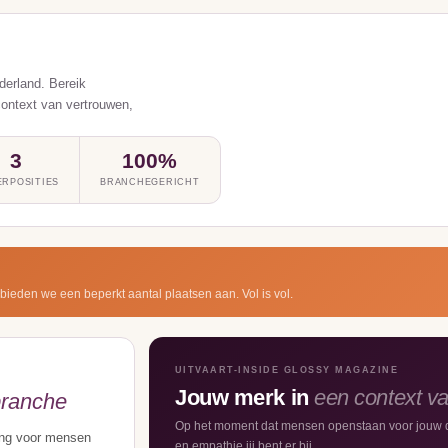
derland. Bereik
context van vertrouwen,
3
100%
RPOSITIES
BRANCHEGERICHT
 bieden we een beperkt aantal plaatsen aan. Vol is vol.
UITVAART-INSIDE GLOSSY MAGAZINE
Jouw merk in
een context v
branche
Op het moment dat mensen openstaan voor jouw d
ding voor mensen
en empathie jij bent er bij.