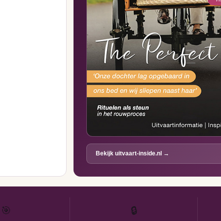
Bekijk uitvaart-inside.nl →
🎯
🔒