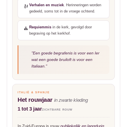
Verhalen en muziek
. Herinneringen worden
🎻
gedeeld, soms tot in de vroege ochtend.
Requiemmis
in de kerk, gevolgd door
⛪
begraving op het kerkhof.
"Een goede begrafenis is voor een Ier
wat een goede bruiloft is voor een
Italiaan."
ITALIË & SPANJE
Het rouwjaar
in zwarte kleding
1 tot 3 jaar
ZICHTBARE ROUW
In Zuid-Europa is rouw
publiekelijk en langdurig
.