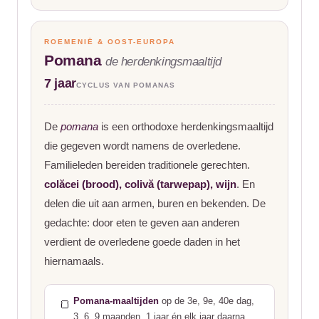
ROEMENIË & OOST-EUROPA
Pomana
de herdenkingsmaaltijd
7 jaar
CYCLUS VAN POMANAS
De
pomana
is een orthodoxe herdenkingsmaaltijd
die gegeven wordt namens de overledene.
Familieleden bereiden traditionele gerechten.
colăcei (brood), colivă (tarwepap), wijn
. En
delen die uit aan armen, buren en bekenden. De
gedachte: door eten te geven aan anderen
verdient de overledene goede daden in het
hiernamaals.
Pomana-maaltijden
op de 3e, 9e, 40e dag,
🍞
3, 6, 9 maanden, 1 jaar én elk jaar daarna