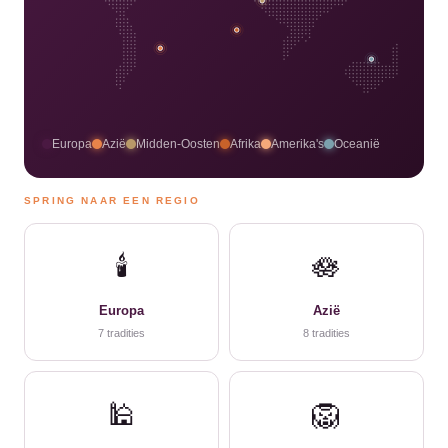
Europa
Azië
Midden-Oosten
Afrika
Amerika's
Oceanië
SPRING NAAR EEN REGIO
🕯️
🪷
Europa
Azië
7 tradities
8 tradities
🕌
🦁