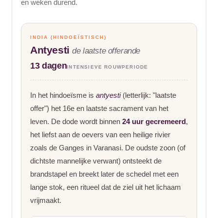
en weken durend
.
INDIA (HINDOEÏSTISCH)
Antyesti
de laatste offerande
13 dagen
INTENSIEVE ROUWPERIODE
In het hindoeïsme is
antyesti
(letterlijk: "laatste
offer") het 16e en laatste sacrament van het
leven. De dode wordt binnen
24 uur gecremeerd
,
het liefst aan de oevers van een heilige rivier
zoals de Ganges in Varanasi. De oudste zoon (of
dichtste mannelijke verwant) ontsteekt de
brandstapel en breekt later de schedel met een
lange stok, een ritueel dat de ziel uit het lichaam
vrijmaakt.