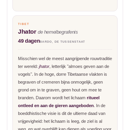
TIBET
Jhator
de hemelbegrafenis
49 dagen
BARDO, DE TUSSENSTAAT
Misschien wel de meest aangrijpende rouwtraditie
ter wereld:
jhator
, letterlijk "almoes geven aan de
vogels". In de hoge, dorre Tibetaanse vlakten is
begraven of cremeren bijna onmogelijk, geen
grond om in te graven, geen hout om mee te
branden. Daarom wordt het lichaam
ritueel
ontleed en aan de gieren aangeboden
. In de
boeddhistische visie is dit de ultieme daad van
vrijgevigheid: het lichaam is leeg, de ziel is al
weg, en wat overblijft kan dienen als voeding voor