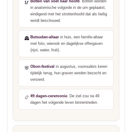
Botten van voet naar hoofd
. Botten worden
🥢
in anatomische volgorde in de urn geplaatst,
eindigend met het strottenhoofd dat als heilig
wordt beschouwd.
Butsudan-altaar
in huis, een familie-altaar
🏯
met foto, wierook en dagelijkse offergaven
(rijst, water, fruit).
Obon-festival
in augustus, voorouders keren
🌸
tijdelijk terug, hun graven worden bezocht en
versierd.
49 dagen-ceremonie
. De ziel zou na 49
📿
dagen het volgende leven binnentreden.