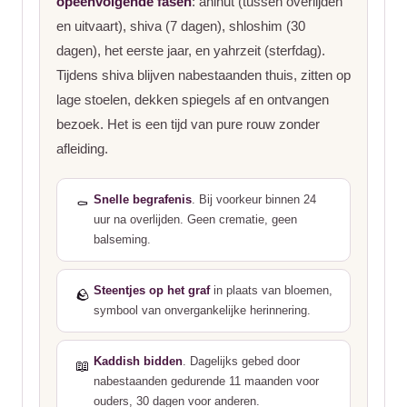
opeenvolgende fasen
: aninut (tussen overlijden
en uitvaart), shiva (7 dagen), shloshim (30
dagen), het eerste jaar, en yahrzeit (sterfdag).
Tijdens shiva blijven nabestaanden thuis, zitten op
lage stoelen, dekken spiegels af en ontvangen
bezoek. Het is een tijd van pure rouw zonder
afleiding.
Snelle begrafenis
. Bij voorkeur binnen 24
⚰️
uur na overlijden. Geen crematie, geen
balseming.
Steentjes op het graf
in plaats van bloemen,
🪨
symbool van onvergankelijke herinnering.
Kaddish bidden
. Dagelijks gebed door
📖
nabestaanden gedurende 11 maanden voor
ouders, 30 dagen voor anderen.