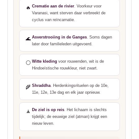
Crematie aan de rivier
. Voorkeur voor
🔥
Varanasi, want sterven daar verbreekt de
cyclus van reïncarnatie.
Asverstrooiing in de Ganges
. Soms dagen
🌊
later door familieleden uitgevoerd.
Witte kleding
voor rouwenden, wit is de
⚪
Hindoeïstische rouwkleur, niet zwart.
Shraddha
. Herdenkingsrituelen op de 10e,
🌾
11e, 12e, 13e dag en elk jaar opnieuw.
De ziel is op reis
. Het lichaam is slechts
🧘
tijdelijk; de eeuwige ziel (atman) krijgt een
nieuw leven.