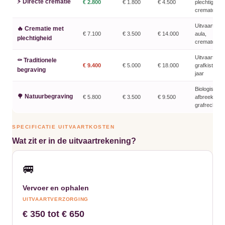
⚡ Directe crematie
€ 2.800
€ 1.800
€ 4.500
plechtigheid 
crematoriu
Uitvaartverz
🔥 Crematie met
€ 7.100
€ 3.500
€ 14.000
aula,
plechtigheid
crematoriumt
Uitvaartverz
⚰️ Traditionele
€ 9.400
€ 5.000
€ 18.000
grafkist, gra
begraving
jaar
Biologisch
🌳 Natuurbegraving
€ 5.800
€ 3.500
€ 9.500
afbreekbare 
grafrecht, 
SPECIFICATIE UITVAARTKOSTEN
Wat zit er in de uitvaartrekening?
🚐
Vervoer en ophalen
UITVAARTVERZORGING
€ 350 tot € 650