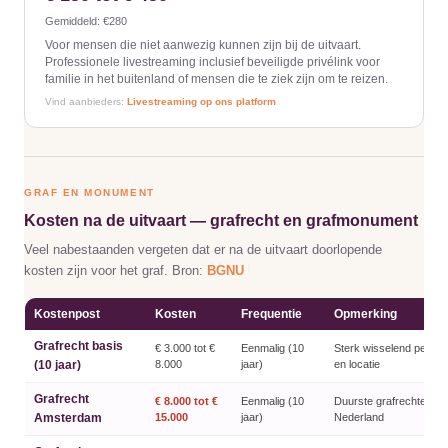
Gemiddeld: €280
Voor mensen die niet aanwezig kunnen zijn bij de uitvaart.
Professionele livestreaming inclusief beveiligde privélink voor
familie in het buitenland of mensen die te ziek zijn om te reizen.
Vind aanbieders:
Livestreaming op ons platform
GRAF EN MONUMENT
Kosten na de uitvaart — grafrecht en grafmonument
Veel nabestaanden vergeten dat er na de uitvaart doorlopende
kosten zijn voor het graf. Bron:
BGNU
Kostenpost
Kosten
Frequentie
Opmerking
Grafrecht basis
€ 3.000 tot €
Eenmalig (10
Sterk wisselend per g
(10 jaar)
8.000
jaar)
en locatie
Grafrecht
€ 8.000 tot €
Eenmalig (10
Duurste grafrechten va
Amsterdam
15.000
jaar)
Nederland