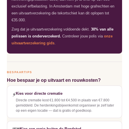
exclusief erfbelasting. In Amsterdam met hoge grafrechten en
een uitvaartverzekering die tekortschiet kan dit oplopen tot
€35.000.
Zorg dat je uitvaartverzekering voldoende dekt.
30% van alle
polissen is onderverzekerd.
Controleer jouw polis via
onze
uitvaartverzekering gids
.
BESPAARTIPS
Hoe bespaar je op uitvaart en rouwkosten?
Kies voor directe crematie
⚡
Directe crematie kost €1.800 tot €4.500 in plaats van €7.800
gemiddeld. De herdenkingsbijeenkomst organiseer je zelf later
op een eigen locatie — dat is gratis of goedkoop.
Kies een regio buiten de Randstad