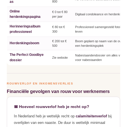
as
800
Online
€ 0 tot € 80
Digitaal condoleance en herdenkingsr
herdenkingspagina
per jaar
Herinneringsalbum
€ 80 tot €
Professioneel samengesteld fotoboek
professioneel
300
leven
€ 200 tot €
Boom geplant op naam van de overle
Herdenkingsboom
500
een herdenkingsplek
The Perfect Goodbye
Nabestaandendossier om alles vast t
Zie website
dossier
voor nabestaanden
ROUWVERLOF EN INKOMENSVERLIES
Financiële gevolgen van rouw voor werknemers
📅 Hoeveel rouwverlof heb je recht op?
In Nederland heb je wettelijk recht op
calamiteitenverlof
bij
overlijden van een naaste. De duur is wettelijk minimaal