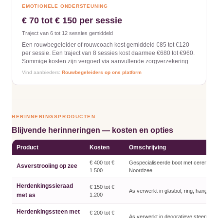
EMOTIONELE ONDERSTEUNING
€ 70 tot € 150 per sessie
Traject van 6 tot 12 sessies gemiddeld
Een rouwbegeleider of rouwcoach kost gemiddeld €85 tot €120
per sessie. Een traject van 8 sessies kost daarmee €680 tot €960.
Sommige kosten zijn vergoed via aanvullende zorgverzekering.
Vind aanbieders:
Rouwbegeleiders op ons platform
HERINNERINGSPRODUCTEN
Blijvende herinneringen — kosten en opties
Product
Kosten
Omschrijving
€ 400 tot €
Gespecialiseerde boot met ceremonie
Asverstrooiing op zee
1.500
Noordzee
Herdenkingssieraad
€ 150 tot €
As verwerkt in glasbol, ring, hanger 
met as
1.200
Herdenkingssteen met
€ 200 tot €
As verwerkt in decoratieve steen voor