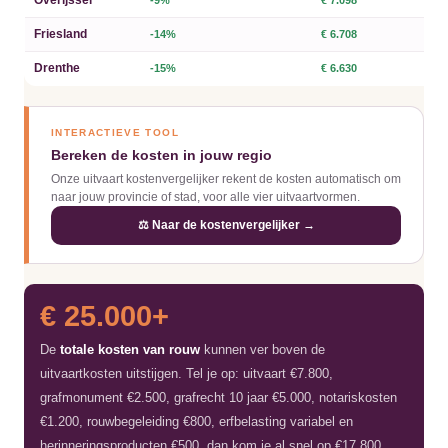
Friesland
-14%
€ 6.708
Drenthe
-15%
€ 6.630
INTERACTIEVE TOOL
Bereken de kosten in jouw regio
Onze uitvaart kostenvergelijker rekent de kosten automatisch om
naar jouw provincie of stad, voor alle vier uitvaartvormen.
⚖️ Naar de kostenvergelijker →
€ 25.000+
De
totale kosten van rouw
kunnen ver boven de
uitvaartkosten uitstijgen. Tel je op: uitvaart €7.800,
grafmonument €2.500, grafrecht 10 jaar €5.000, notariskosten
€1.200, rouwbegeleiding €800, erfbelasting variabel en
herinneringsproducten €500, dan kom je al snel op €17.800