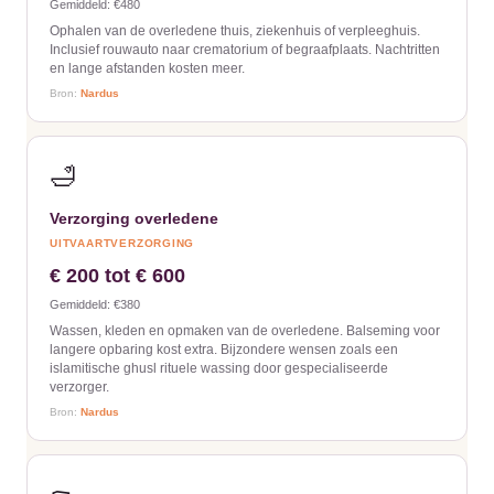
Gemiddeld: €480
Ophalen van de overledene thuis, ziekenhuis of verpleeghuis.
Inclusief rouwauto naar crematorium of begraafplaats. Nachtritten
en lange afstanden kosten meer.
Bron:
Nardus
🛁
Verzorging overledene
UITVAARTVERZORGING
€ 200 tot € 600
Gemiddeld: €380
Wassen, kleden en opmaken van de overledene. Balseming voor
langere opbaring kost extra. Bijzondere wensen zoals een
islamitische ghusl rituele wassing door gespecialiseerde
verzorger.
Bron:
Nardus