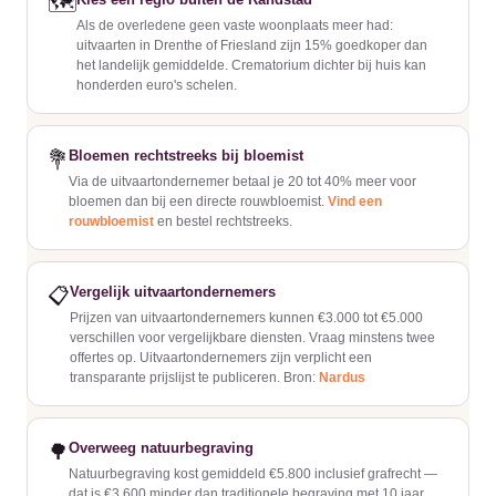
🗺️
Als de overledene geen vaste woonplaats meer had:
uitvaarten in Drenthe of Friesland zijn 15% goedkoper dan
het landelijk gemiddelde. Crematorium dichter bij huis kan
honderden euro's schelen.
Bloemen rechtstreeks bij bloemist
💐
Via de uitvaartondernemer betaal je 20 tot 40% meer voor
bloemen dan bij een directe rouwbloemist.
Vind een
rouwbloemist
en bestel rechtstreeks.
Vergelijk uitvaartondernemers
📋
Prijzen van uitvaartondernemers kunnen €3.000 tot €5.000
verschillen voor vergelijkbare diensten. Vraag minstens twee
offertes op. Uitvaartondernemers zijn verplicht een
transparante prijslijst te publiceren. Bron:
Nardus
Overweeg natuurbegraving
🌳
Natuurbegraving kost gemiddeld €5.800 inclusief grafrecht —
dat is €3.600 minder dan traditionele begraving met 10 jaar