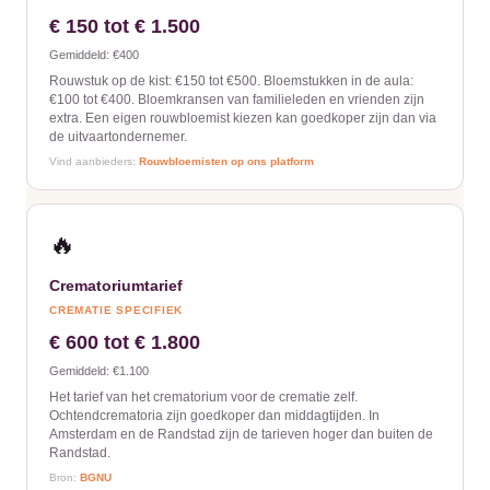
€ 150 tot € 1.500
Gemiddeld: €400
Rouwstuk op de kist: €150 tot €500. Bloemstukken in de aula:
€100 tot €400. Bloemkransen van familieleden en vrienden zijn
extra. Een eigen rouwbloemist kiezen kan goedkoper zijn dan via
de uitvaartondernemer.
Vind aanbieders:
Rouwbloemisten op ons platform
🔥
Crematoriumtarief
CREMATIE SPECIFIEK
€ 600 tot € 1.800
Gemiddeld: €1.100
Het tarief van het crematorium voor de crematie zelf.
Ochtendcrematoria zijn goedkoper dan middagtijden. In
Amsterdam en de Randstad zijn de tarieven hoger dan buiten de
Randstad.
Bron:
BGNU