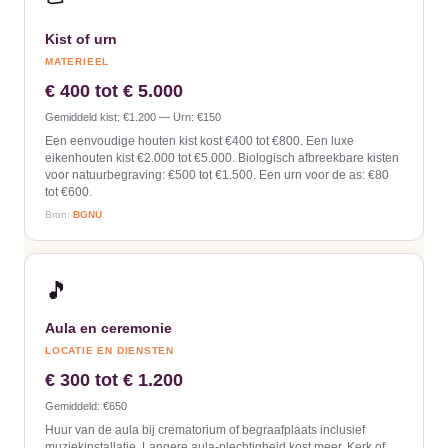
⚰️
Kist of urn
MATERIEEL
€ 400 tot € 5.000
Gemiddeld kist: €1.200 — Urn: €150
Een eenvoudige houten kist kost €400 tot €800. Een luxe
eikenhouten kist €2.000 tot €5.000. Biologisch afbreekbare kisten
voor natuurbegraving: €500 tot €1.500. Een urn voor de as: €80
tot €600.
Bron:
BGNU
🎵
Aula en ceremonie
LOCATIE EN DIENSTEN
€ 300 tot € 1.200
Gemiddeld: €650
Huur van de aula bij crematorium of begraafplaats inclusief
muziekinstallatie. Langere aula-plechtigheid kost meer. Kerk of