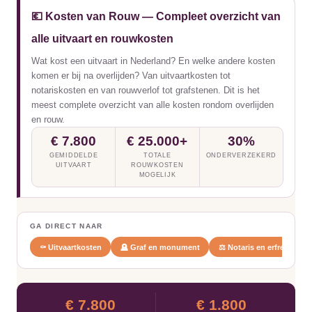
💶 Kosten van Rouw — Compleet overzicht van
alle uitvaart en rouwkosten
Wat kost een uitvaart in Nederland? En welke andere kosten
komen er bij na overlijden? Van uitvaartkosten tot
notariskosten en van rouwverlof tot grafstenen. Dit is het
meest complete overzicht van alle kosten rondom overlijden
en rouw.
€ 7.800
€ 25.000+
30%
GEMIDDELDE
TOTALE
ONDERVERZEKERD
UITVAART
ROUWKOSTEN
MOGELIJK
GA DIRECT NAAR
⚰️ Uitvaartkosten
🪦 Graf en monument
⚖️ Notaris en erfrecht
€ 7.800
€ 1.800