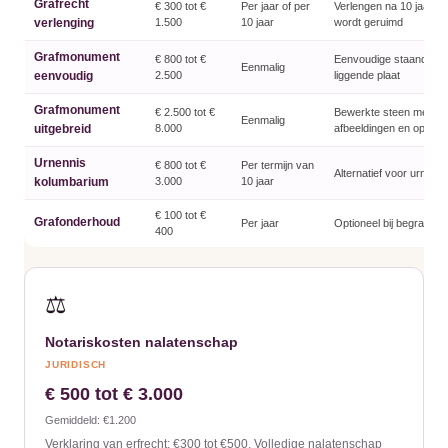
Grafrecht
€ 300 tot €
Per jaar of per
Verlengen na 10 jaar of 
verlenging
1.500
10 jaar
wordt geruimd
Grafmonument
€ 800 tot €
Eenvoudige staande st
Eenmalig
eenvoudig
2.500
liggende plaat
Grafmonument
€ 2.500 tot €
Bewerkte steen met
Eenmalig
uitgebreid
8.000
afbeeldingen en opschri
Urnennis
€ 800 tot €
Per termijn van
Alternatief voor urnengr
kolumbarium
3.000
10 jaar
€ 100 tot €
Grafonderhoud
Per jaar
Optioneel bij begraafpla
400
⚖️
Notariskosten nalatenschap
JURIDISCH
€ 500 tot € 3.000
Gemiddeld: €1.200
Verklaring van erfrecht: €300 tot €500. Volledige nalatenschap