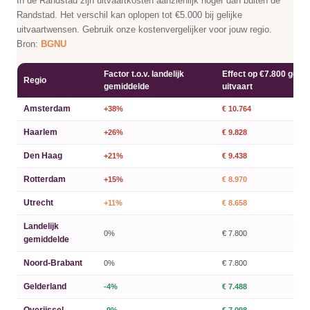
In de Randstad zijn uitvaartkosten aanzienlijk hoger dan buiten de
Randstad. Het verschil kan oplopen tot €5.000 bij gelijke
uitvaartwensen. Gebruik onze kostenvergelijker voor jouw regio.
Bron:
BGNU
Factor t.o.v. landelijk
Effect op €7.800 gemi
Regio
gemiddelde
uitvaart
Amsterdam
+38%
€ 10.764
Haarlem
+26%
€ 9.828
Den Haag
+21%
€ 9.438
Rotterdam
+15%
€ 8.970
Utrecht
+11%
€ 8.658
Landelijk
0%
€ 7.800
gemiddelde
Noord-Brabant
0%
€ 7.800
Gelderland
-4%
€ 7.488
Overijssel
-9%
€ 7.098