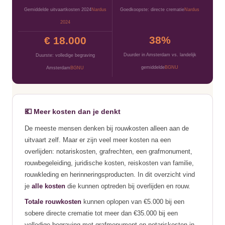
Gemiddelde uitvaartkosten 2024
Nardus
Goedkoopste: directe crematie
Nardus
2024
38%
€ 18.000
Duurder in Amsterdam vs. landelijk
Duurste: volledige begraving
gemiddelde
BGNU
Amsterdam
BGNU
💶 Meer kosten dan je denkt
De meeste mensen denken bij rouwkosten alleen aan de
uitvaart zelf. Maar er zijn veel meer kosten na een
overlijden: notariskosten, grafrechten, een grafmonument,
rouwbegeleiding, juridische kosten, reiskosten van familie,
rouwkleding en herinneringsproducten. In dit overzicht vind
je
alle kosten
die kunnen optreden bij overlijden en rouw.
Totale rouwkosten
kunnen oplopen van €5.000 bij een
sobere directe crematie tot meer dan €35.000 bij een
volledige begraving met grafmonument en notariskosten in