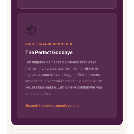
📦
NABESTAANDENDOSSIER
The Perfect Goodbye
Het uitgebreide nabestaandendossier waar
mensen hun uitvaartwensen, administratie en
digitale accounts in vastleggen. Ondernemers
vertellen hun verhaal zodat de invuller bewuste
keuzes kan maken. Een unieke combinatie van
online en offline.
Bezoek theperfectgoodbye.nl →