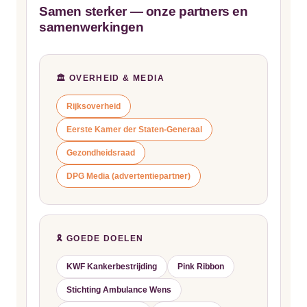
Samen sterker — onze partners en
samenwerkingen
🏛️ OVERHEID & MEDIA
Rijksoverheid
Eerste Kamer der Staten-Generaal
Gezondheidsraad
DPG Media (advertentiepartner)
🎗️ GOEDE DOELEN
KWF Kankerbestrijding
Pink Ribbon
Stichting Ambulance Wens