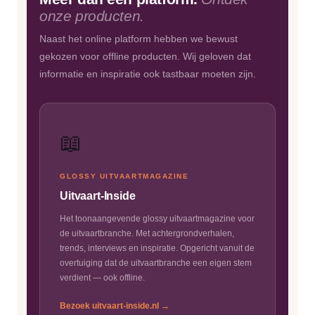
onze producten.
Naast het online platform hebben we bewust
gekozen voor offline producten. Wij geloven dat
informatie en inspiratie ook tastbaar moeten zijn.
📖
GLOSSY UITVAARTMAGAZINE
Uitvaart-Inside
Het toonaangevende glossy uitvaartmagazine voor
de uitvaartbranche. Met achtergrondverhalen,
trends, interviews en inspiratie. Opgericht vanuit de
overtuiging dat de uitvaartbranche een eigen stem
verdient — ook offline.
Bezoek uitvaart-inside.nl →