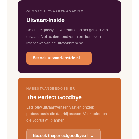
GLOSSY UITVAARTMAGAZINE
Uitvaart-Inside
De enige glossy in Nederland op het gebied van
uitvaart. Met achtergrondverhalen, trends en
interviews van de uitvaartbranche.
Bezoek uitvaart-inside.nl →
NABESTAANDENDOSSIER
The Perfect Goodbye
Leg jouw uitvaartwensen vast en ontdek
professionals die daarbij passen. Voor iedereen
die vooruit wil plannen.
Bezoek theperfectgoodbye.nl →