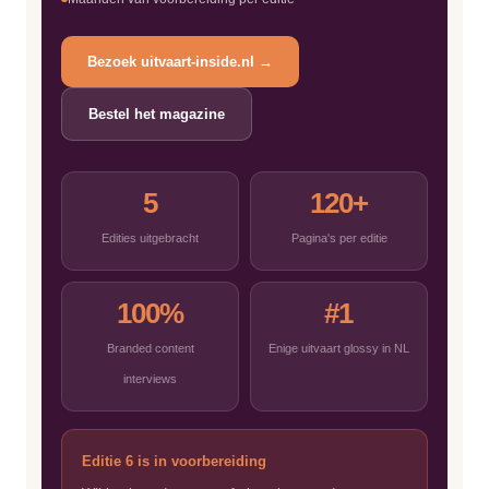
Bezoek uitvaart-inside.nl →
Bestel het magazine
5
120+
Edities uitgebracht
Pagina's per editie
100%
#1
Branded content
Enige uitvaart glossy in NL
interviews
Editie 6 is in voorbereiding