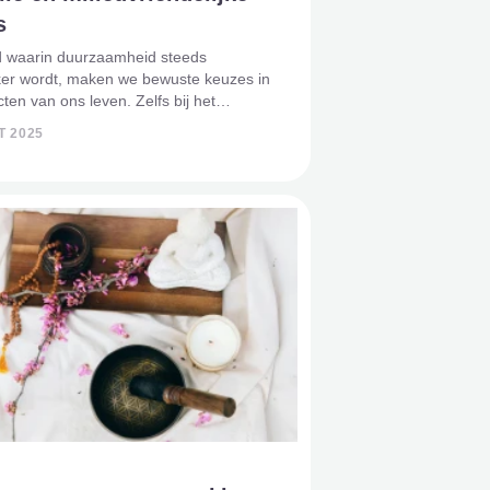
s
jd waarin duurzaamheid steeds
jker wordt, maken we bewuste keuzes in
cten van ons leven. Zelfs bij het
nemen van een dierbare is het mogelijk
T 2025
zen voor een milieuvriendelijke optie.
ele rouwauto’s r