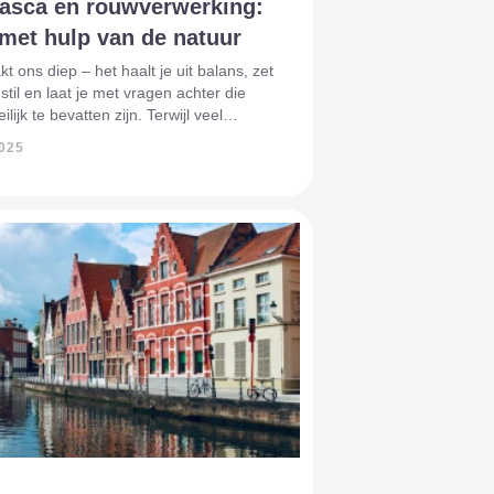
asca en rouwverwerking:
met hulp van de natuur
t ons diep – het haalt je uit balans, zet
 stil en laat je met vragen achter die
ijk te bevatten zijn. Terwijl veel
eun vinden in therapie of rituelen,
2025
nderen hun weg via een meer
, innerlijke re