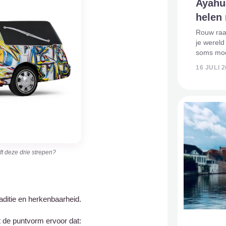
Ayahu
helen 
Rouw raak
je wereld
soms moeil
mensen st
16 JULI 
zoeken a
spirituele
t deze drie strepen?
aditie en herkenbaarheid.
t de puntvorm ervoor dat: