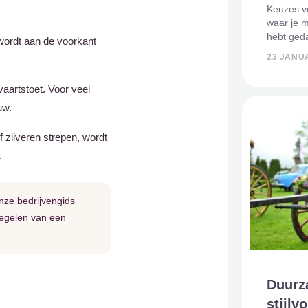
Keuzes vo
waar je m
hebt geda
 wordt aan de voorkant
overlijde
23 JANUA
voldoende
In dit arti
vaartstoet. Voor veel
uw.
of zilveren strepen, wordt
.
nze bedrijvengids
regelen van een
Duurz
stijlv