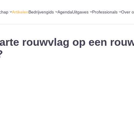
chap
Artikelen
Bedrijvengids
Agenda
Uitgaves
Professionals
Over 
warte rouwvlag op een rou
?