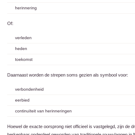
herinnering
Of:
verleden
heden
toekomst
Daarnaast worden de strepen soms gezien als symbool voor:
verbondenheid
eerbied
continuïteit van herinneringen
Hoewel de exacte oorsprong niet officieel is vastgelegd, zijn de d
herkenbaar onderdeel geworden van traditionele rouwvlaggen in 