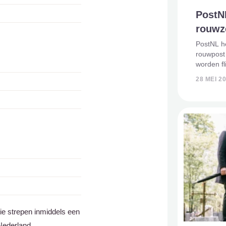
PostNL
rouwze
PostNL he
rouwpost
worden fl
het tarie
28 MEI 2
naar €3,2
samen me
rie strepen inmiddels een
Nederland.