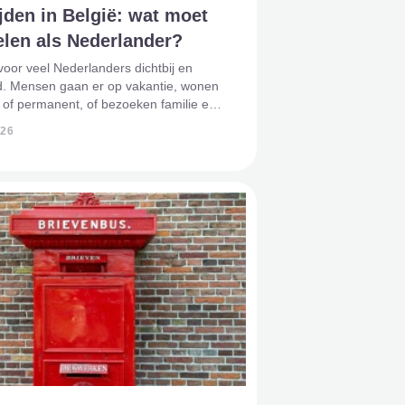
jden in België: wat moet
elen als Nederlander?
 voor veel Nederlanders dichtbij en
d. Mensen gaan er op vakantie, wonen
ijk of permanent, of bezoeken familie en
 Toch kan een overlijden in België veel
026
roepen. Want hoewel België dichtbij
 gelde