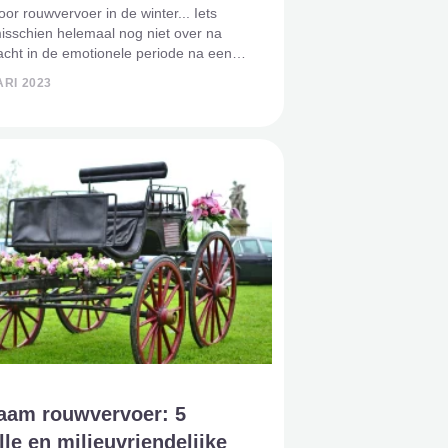
or rouwvervoer in de winter... Iets
isschien helemaal nog niet over na
cht in de emotionele periode na een
n. Maar maak je geen zorgen: er zijn
RI 2023
 opties als het gaat om rouwvervoer.
kel vert
aam rouwvervoer: 5
olle en milieuvriendelijke