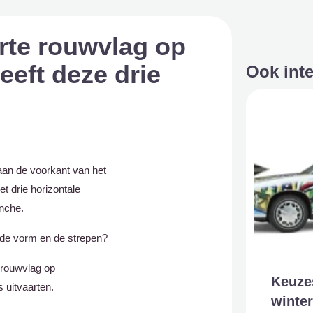
rte rouwvlag op
eft deze drie
Ook int
 aan de voorkant van het
t drie horizontale
anche.
 de vorm en de strepen?
e rouwvlag op
Keuze
 uitvaarten.
winter