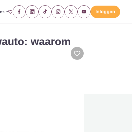
Inloggen
ons
wauto: waarom