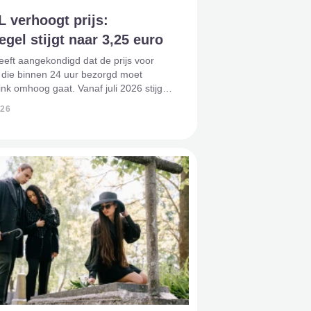
 verhoogt prijs:
gel stijgt naar 3,25 euro
eft aangekondigd dat de prijs voor
 die binnen 24 uur bezorgd moet
ink omhoog gaat. Vanaf juli 2026 stijgt
f voor een speciale rouwzegel van €1,40
026
5 per brief. De prijsverhoging hangt
t grote veran