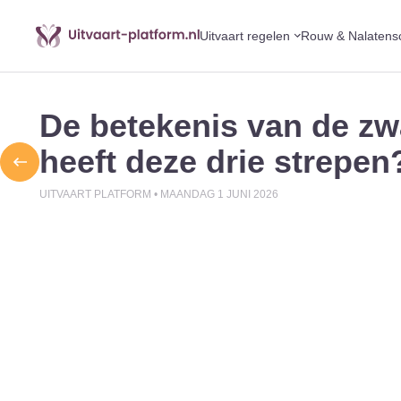
Uitvaart regelen
Rouw & Nalatens
De betekenis van de z
heeft deze drie strepen
UITVAART PLATFORM •
MAANDAG 1 JUNI 2026