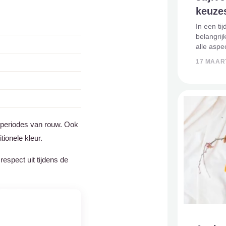
keuze
In een ti
belangri
alle aspe
afscheid 
17 MAAR
om te kie
Tradition
s periodes van rouw. Ook
tionele kleur.
espect uit tijdens de