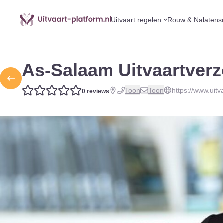
Uitvaart regelen
Rouw & Nalatens
As-Salaam Uitvaartverz
Toon
Toon
https://www.uitv
0 reviews