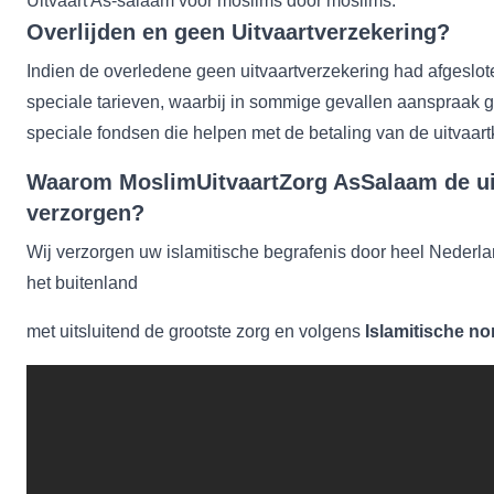
Uitvaart As-salaam vóór moslims dóór moslims.
Overlijden en geen Uitvaartverzekering?
Indien de overledene geen uitvaartverzekering had afgeslot
speciale tarieven, waarbij in sommige gevallen aanspraak
speciale fondsen die helpen met de betaling van de uitvaart
Waarom MoslimUitvaartZorg AsSalaam de uit
verzorgen?
Wij verzorgen uw islamitische begrafenis door heel Nederl
het buitenland
met uitsluitend de grootste zorg en volgens
Islamitische n