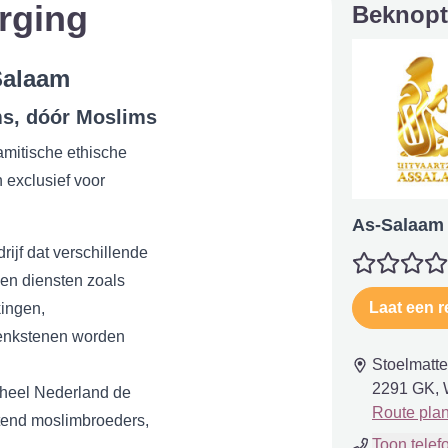
rging
Beknopt
Salaam
s, dóór Moslims
lamitische ethische
 exclusief voor
As-Salaam 
rijf dat verschillende
en diensten zoals
Laat een r
kingen,
denkstenen worden
Stoelmatte
2291 GK, 
 heel Nederland de
Route pla
itend moslimbroeders,
Toon tele