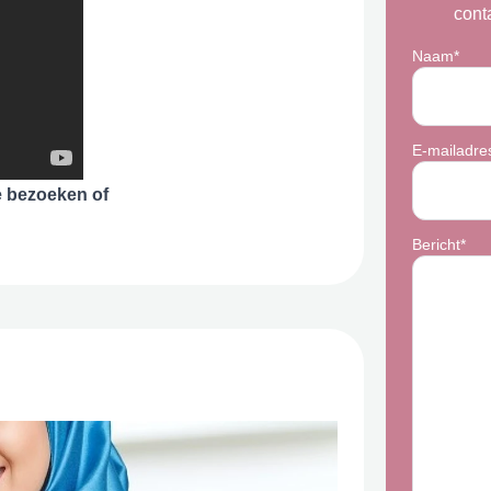
cont
Naam*
E-mailadre
e bezoeken of
Bericht*