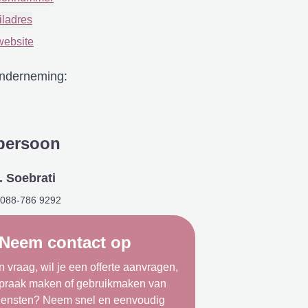
iladres
website
onderneming:
persoon
. Soebrati
088-786 9292
Neem contact op
 vraag, wil je een offerte aanvragen,
spraak maken of gebruikmaken van
iensten? Neem snel en eenvoudig