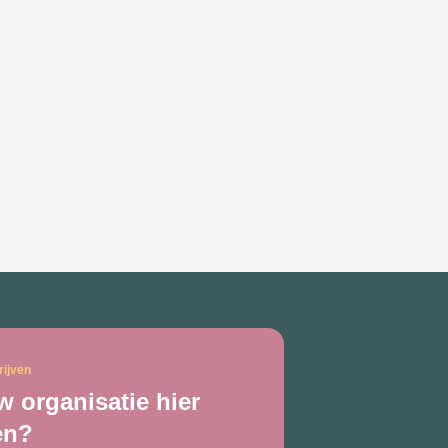
rijven
 organisatie hier
en?