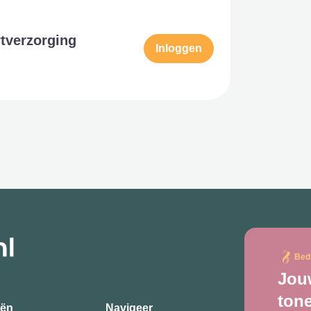
tverzorging
Inloggen
Bed
Jouw
ton
eën
Navigeer