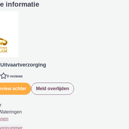
e informatie
Uitvaartverzorging
0 reviews
eview achter
Meld overlijden
r
Wateringen
nnen
foonnummer