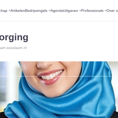
chap
Artikelen
Bedrijvengids
Agenda
Uitgaves
Professionals
Over 
orging
aart-assalaam.nl