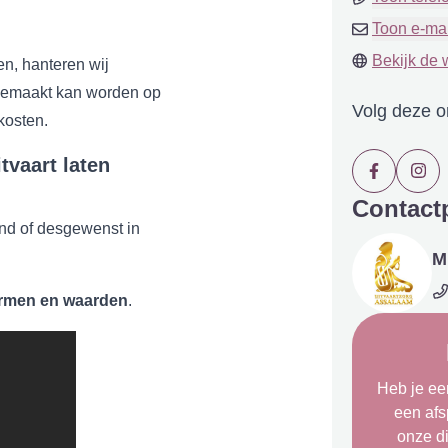
Toon e-ma
Bekijk de 
en, hanteren wij
 gemaakt kan worden op
Volg deze 
kosten.
vaart laten
Contact
and of desgewenst in
M
ormen en waarden
.
Heb je een
een af
onze d