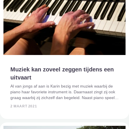
Muziek kan zoveel zeggen tijdens een
uitvaart
Al van jongs af aan is Karin bezig met muziek waarbij de
piano haar favoriete instrument is. Daarnaast zingt zij ook
graag waarbij zij zichzelf dan begeleid. Naast piano speelt
zij (kerk)orgel maar ook de Alt-Saxofoon is een instrument
2 MAART 2021
dat zij g