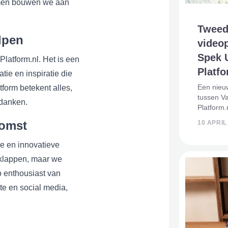
amen bouwen we aan
Tweed
lpen
videop
Spek U
latform.nl. Het is een
Platfo
ie en inspiratie die
Een nieu
tform betekent alles,
tussen Va
edanken.
Platform.
presente
komst
10 APRIL
videopro
nauwgezet
e en innovatieve
ons voll
rklappen, maar we
o enthousiast van
ite en social media,