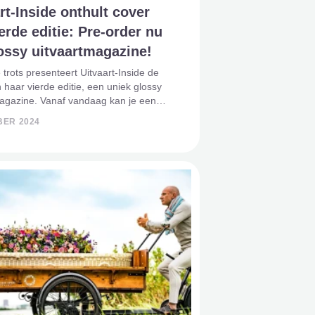
rt-Inside onthult cover
erde editie: Pre-order nu
ossy uitvaartmagazine!
 trots presenteert Uitvaart-Inside de
 haar vierde editie, een uniek glossy
magazine. Vanaf vandaag kan je een
 plaatsen om dit bijzondere magazine
BER 2024
an de eersten in huis te halen. Deze
ui