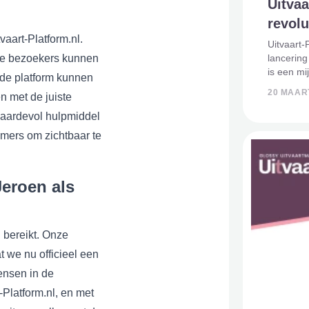
Uitvaa
revolu
vaart-Platform.nl.
Uitvaart-
lancering
ze bezoekers kunnen
is een mi
wde platform kunnen
voortdure
20 MAAR
n met de juiste
bijna 4 ja
niet mee
waardevol hulpmiddel
mers om zichtbaar te
Jeroen als
 bereikt. Onze
t we nu officieel een
ensen in de
-Platform.nl, en met