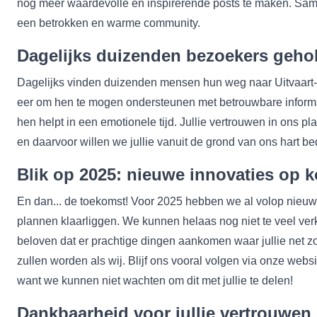
nog meer waardevolle en inspirerende posts te maken. S
een betrokken en warme community.
Dagelijks duizenden bezoekers geho
Dagelijks vinden duizenden mensen hun weg naar Uitvaart-P
eer om hen te mogen ondersteunen met betrouwbare informat
hen helpt in een emotionele tijd. Jullie vertrouwen in ons pla
en daarvoor willen we jullie vanuit de grond van ons hart b
Blik op 2025: nieuwe innovaties op 
En dan... de toekomst! Voor 2025 hebben we al volop nieuw
plannen klaarliggen. We kunnen helaas nog niet te veel ve
beloven dat er prachtige dingen aankomen waar jullie net z
zullen worden als wij. Blijf ons vooral volgen via onze webs
want we kunnen niet wachten om dit met jullie te delen!
Dankbaarheid voor jullie vertrouwen