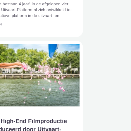
 bestaan 4 jaar! In de afgelopen vier
 Uitvaart-Platform.nl zich ontwikkeld tot
atieve platform in de uitvaart- en
che. Ons doel? Het inspireren en
24
n van iedereen over alle
eden voor, tijdens
 High-End Filmproductie
uceerd door Uitvaart-