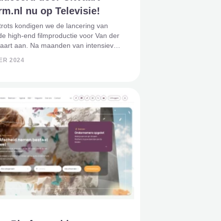
rm.nl nu op Televisie!
trots kondigen we de lancering van
e high-end filmproductie voor Van der
vaart aan. Na maanden van intensieve
ing en creatief werk van ons team bij
ER 2024
latform.nl, is het eindelijk zover: deze
e video