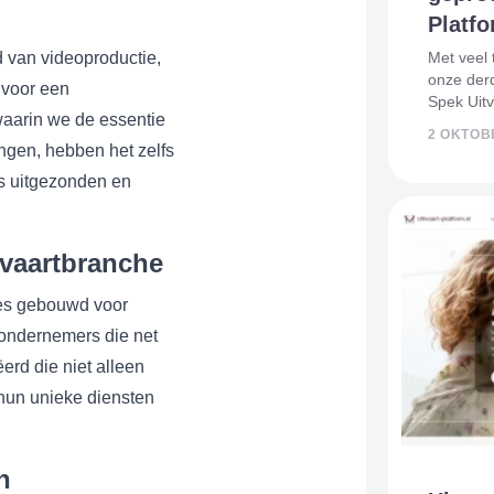
Platfo
 van videoproductie,
Met veel 
onze derd
 voor een
Spek Uit
waarin we de essentie
samenwerk
2 OKTOB
Uitvaart-P
ngen, hebben het zelfs
bijzonder
ks uitgezonden en
tvaartbranche
tes gebouwd voor
ondernemers die net
erd die niet alleen
 hun unieke diensten
n