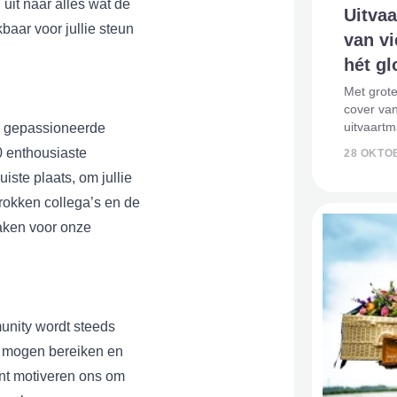
uit naar alles wat de
Uitvaa
baar voor jullie steun
van vi
hét gl
Met grote
cover van
uitvaart
er gepassioneerde
pre-order
0 enthousiaste
28 OKTO
als een v
uiste plaats, om jullie
nieuwste 
rokken collega’s en de
aken voor onze
unity wordt steeds
s mogen bereiken en
tent motiveren ons om