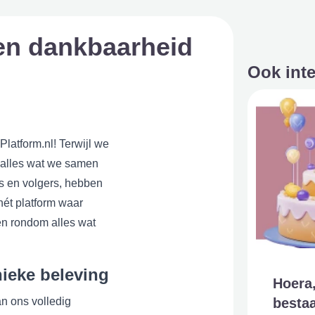
 en dankbaarheid
Ook int
Platform.nl! Terwijl we
p alles wat we samen
rs en volgers, hebben
hét platform waar
en rondom alles wat
ieke beleving
Hoera,
bestaa
an ons volledig