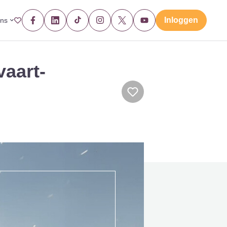
Inloggen
ons
vaart-