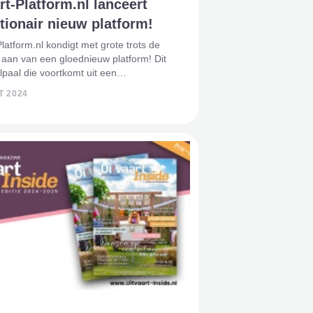
rt-Platform.nl lanceert
tionair nieuw platform!
Platform.nl kondigt met grote trots de
 aan van een gloednieuw platform! Dit
jlpaal die voortkomt uit een
nde groei en drang naar innovatie. Na
T 2024
ar online te zijn, is Uitvaart-Platform.nl
r we