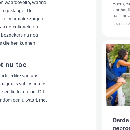
en waardevolle, warme
Hoera, we
jaar heeft
k in geslaagd. De
hét innov
ijke informatie zorgen
rouwbran
6 MEI 20
vaak emotionele en
informere
mogelijkh
n bezoekers nu nog
s die hen kunnen
ot nu toe
rde editie van ons
 pagina’s vol inspiratie,
 editie tot nu toe. Dit
ondom een uitvaart, met
Derde
geprod