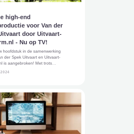
e high-end
roductie voor Van der
itvaart door Uitvaart-
rm.nl - Nu op TV!
w hoofdstuk in de samenwerking
n der Spek Uitvaart en Uitvaart-
nl is aangebroken! Met trots
ren we onze tweede high-end
 2024
ductie, voortkomend uit maanden van
te voorbereiding en toewijding van