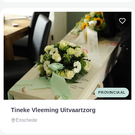
PROVINCIAAL
Tineke Vleeming Uitvaartzorg
Enschede