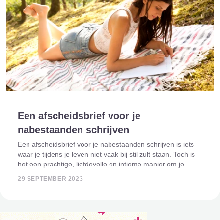
Een afscheidsbrief voor je
nabestaanden schrijven
Een afscheidsbrief voor je nabestaanden schrijven is iets
waar je tijdens je leven niet vaak bij stil zult staan. Toch is
het een prachtige, liefdevolle en intieme manier om je
gevoelens, gedachten en wensen over te brengen aan je
29 SEPTEMBER 2023
dierbaren. Zeker al