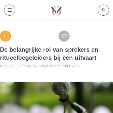
De belangrijke rol van sprekers en
ritueelbegeleiders bij een uitvaart
UITVAART PLATFORM •
MAANDAG 9 SEPTEMBER 2024