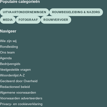
Populaire categorieën
UITVAARTONDERNEMINGEN
ROUWBEGELEIDING & NAZORG
MEDIA
FOTOGRAAF
ROUWVERVOER
Navigeer
Wie zijn wij
Rondleiding
Ons team
Agenda
Bedrijvengids
Veelgestelde vragen
Woordenlijst A-Z
Geciteerd door Overheid
Redactioneel beleid
Algemene voorwaarden
Voorwaarden adverteerders
Privacy- en cookieverklaring