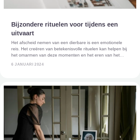
Bijzondere rituelen voor tijdens een
uitvaart
Het afscheid nemen van een dierbare is een emotionele
reis. Het creëren van betekenisvolle rituelen kan helpen bij
het omarmen van deze momenten en het eren van het
geleefde leven. Hier zijn enkele rituelen die een persoonlijk
6 JANUARI 2024
en liefdevol karakter t