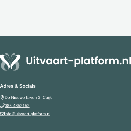
Adres & Socials
De Nieuwe Erven 3, Cuijk
085-4852152
info@uitvaart-platform.nl