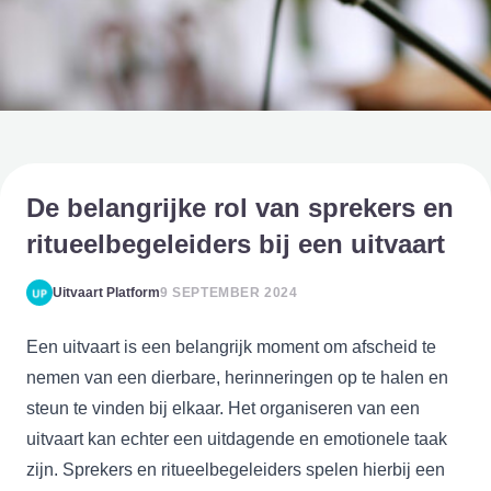
De belangrijke rol van sprekers en
ritueelbegeleiders bij een uitvaart
Uitvaart Platform
9 SEPTEMBER 2024
Een uitvaart is een belangrijk moment om afscheid te
nemen van een dierbare, herinneringen op te halen en
steun te vinden bij elkaar. Het organiseren van een
uitvaart kan echter een uitdagende en emotionele taak
zijn. Sprekers en ritueelbegeleiders spelen hierbij een