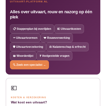
UITVAART-PLATFORM.NL
Alles over uitvaart, rouw en nazorg op één
plek
📋 Stappenplan bij overlijden
💶 Uitvaartkosten
⚰️ Uitvaartvormen
💔 Rouwverwerking
🛡️ Uitvaartverzekering
⚖️ Nalatenschap & erfrecht
📖 Woordenlijst
❓ Veelgestelde vragen
🔍 Zoek een specialist →
💶
KOSTEN & VERZEKERING
Wat kost een uitvaart?