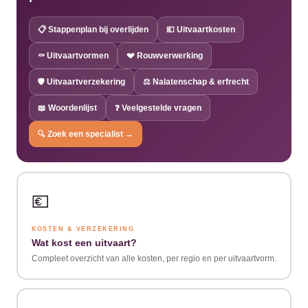
📋 Stappenplan bij overlijden
💶 Uitvaartkosten
⚰️ Uitvaartvormen
💔 Rouwverwerking
🛡️ Uitvaartverzekering
⚖️ Nalatenschap & erfrecht
📖 Woordenlijst
❓ Veelgestelde vragen
🔍 Zoek een specialist →
💶
KOSTEN & VERZEKERING
Wat kost een uitvaart?
Compleet overzicht van alle kosten, per regio en per uitvaartvorm.