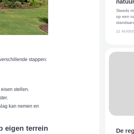
natuu
Steeds m
op een na
standaar
bij leven
11 AUGU
als het e
nabestaa
verschillende stappen:
eisen stellen.
ter.
eslag kan nemen en
 eigen terrein
De reg