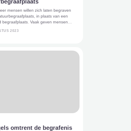
rbegraafplaats
eer mensen willen zich laten begraven
tuurbegraafplaats, in plaats van een
d begraafplaats. Vaak geven mensen
 al aan dat hun keuze hier naar uit gaat,
STUS 2023
enmaal zover is. Soms beslissen de
nden dat hun
els omtrent de begrafenis