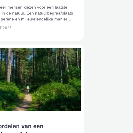
eer mensen kiezen voor een laatste
s in de natuur. Een natuurbegraafplaats
 serene en milieuvriendelijke manier
ven, die perfect aansluit bij een
T 2025
levensstijl. Maar waarom zou jij
iezen? In dit art
ordelen van een