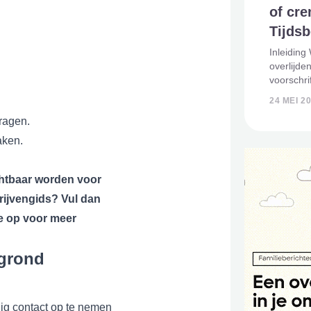
of cre
Tijdsb
Inleiding
overlijde
voorschr
gehouden 
24 MEI 2
crematie. 
ragen.
tijdsbest
aken.
htbaar worden voor
drijvengids? Vul dan
je op voor meer
 grond
jdig contact op te nemen