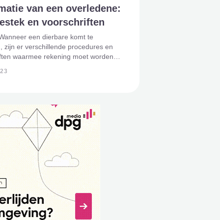
matie van een overledene:
estek en voorschriften
 Wanneer een dierbare komt te
n, zijn er verschillende procedures en
iften waarmee rekening moet worden
bij het regelen van de begrafenis of
023
Een belangrijke factor hierbij is het
ek waarbinnen de