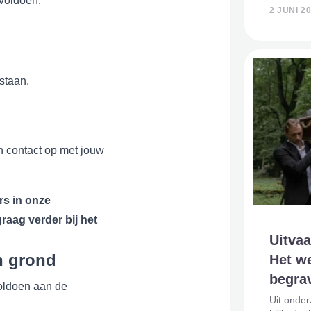
 voldoen.
begin va
2 JUNI 2
begraven 
overheen
staan.
n contact op met jouw
s in onze
raag verder bij het
Uitvaa
n grond
Het we
begra
voldoen aan de
Uit onde