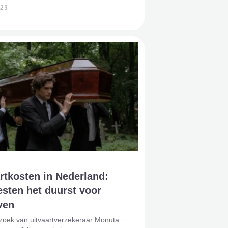
n de mensheid werden overledenen
023
in grotten of in kuilen waar stenen
 gelegd werden. Door de j
rtkosten in Nederland:
sten het duurst voor
ven
rzoek van uitvaartverzekeraar Monuta