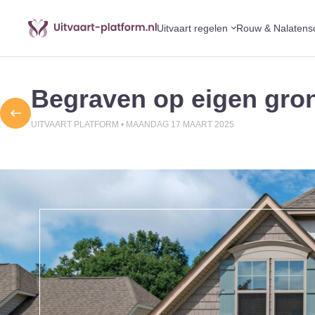
Uitvaart regelen
Rouw & Nalatens
Begraven op eigen gron
UITVAART PLATFORM •
MAANDAG 17 MAART 2025