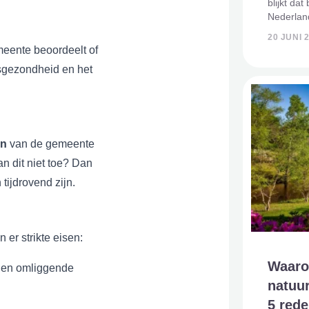
blijkt da
Nederland
Holland e
20 JUNI 
Daarente
meente beoordeelt of
hoogst in
lksgezondheid en het
an
van de gemeente
an dit niet toe? Dan
tijdrovend zijn.
er strikte eisen:
Waaro
n en omliggende
natuur
5 red