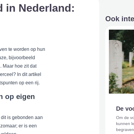
 in Nederland:
Ook int
ven te worden op hun
uze, bijvoorbeeld
 Maar hoe zit dat
ceel? In dit artikel
spunten op een rij.
n op eigen
De vo
 dit is gebonden aan
Om de vo
kunnen le
 zomaar; er is een
begraven 