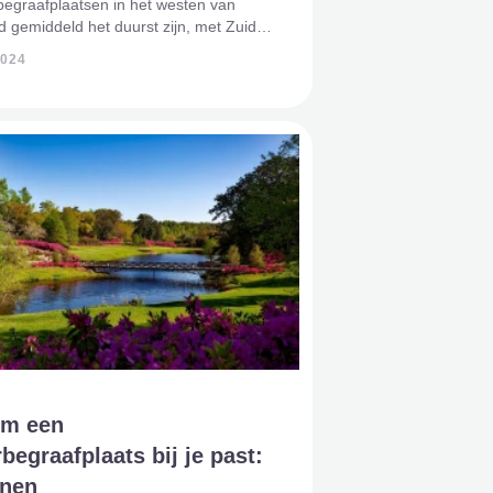
t begraafplaatsen in het westen van
 gemiddeld het duurst zijn, met Zuid-
n Noord-Holland aan de top.
2024
gen zijn de kosten voor cremeren het
 Overijssel. Kosten vo
m een
begraafplaats bij je past:
enen