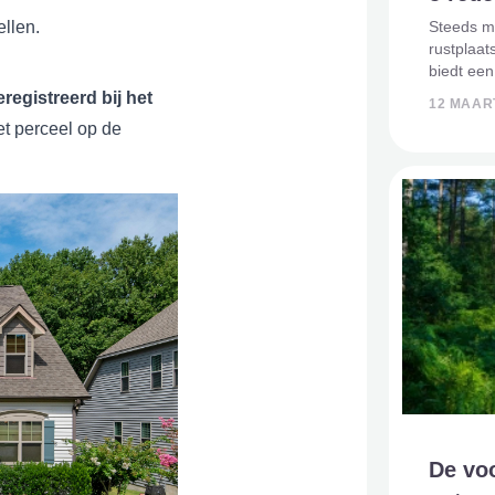
Steeds m
llen.
rustplaat
biedt een
van begra
eregistreerd bij het
12 MAAR
duurzame 
et perceel op de
hiervoor k
De vo