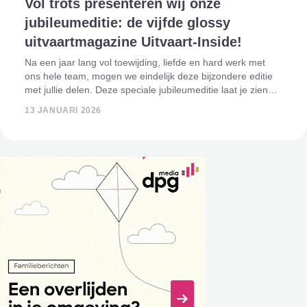
Vol trots presenteren wij onze
jubileumeditie: de vijfde glossy
uitvaartmagazine Uitvaart-Inside!
Na een jaar lang vol toewijding, liefde en hard werk met
ons hele team, mogen we eindelijk deze bijzondere editie
met jullie delen. Deze speciale jubileumeditie laat je zien
wat er allemaal mogelijk is vóór, tijdens en na een uitvaart
13 JANUARI 2026
en ondersteunt