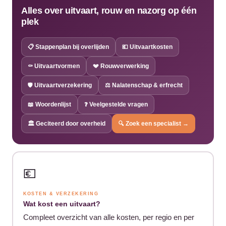
Alles over uitvaart, rouw en nazorg op één
plek
📋 Stappenplan bij overlijden
💶 Uitvaartkosten
⚰️ Uitvaartvormen
💔 Rouwverwerking
🛡️ Uitvaartverzekering
⚖️ Nalatenschap & erfrecht
📖 Woordenlijst
❓ Veelgestelde vragen
🏛️ Geciteerd door overheid
🔍 Zoek een specialist →
💶
KOSTEN & VERZEKERING
Wat kost een uitvaart?
Compleet overzicht van alle kosten, per regio en per