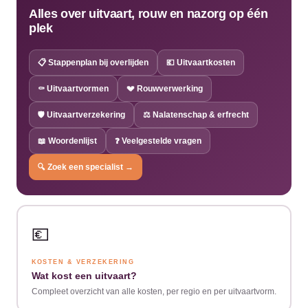
Alles over uitvaart, rouw en nazorg op één
plek
📋 Stappenplan bij overlijden
💶 Uitvaartkosten
⚰️ Uitvaartvormen
💔 Rouwverwerking
🛡️ Uitvaartverzekering
⚖️ Nalatenschap & erfrecht
📖 Woordenlijst
❓ Veelgestelde vragen
🔍 Zoek een specialist →
💶
KOSTEN & VERZEKERING
Wat kost een uitvaart?
Compleet overzicht van alle kosten, per regio en per uitvaartvorm.