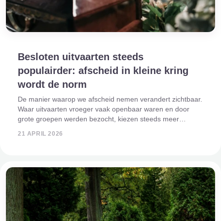
Besloten uitvaarten steeds
populairder: afscheid in kleine kring
wordt de norm
De manier waarop we afscheid nemen verandert zichtbaar.
Waar uitvaarten vroeger vaak openbaar waren en door
grote groepen werden bezocht, kiezen steeds meer
mensen tegenwoordig voor een besloten afscheid. Deze
21 APRIL 2026
ontwikkeling is vooral duidelijk zichtba