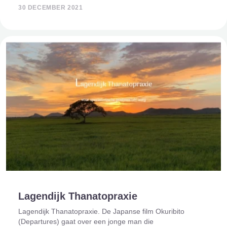
‘balsemen’ en wordt daarom ook wel ‘lichte balseming’
30 DECEMBER 2021
genoemd. Er zijn vele
Lagendijk Thanatopraxie
Lagendijk Thanatopraxie. De Japanse film Okuribito
(Departures) gaat over een jonge man die