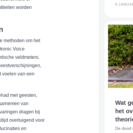
filosofie
6 JANUAR
titeiten worden
perspecti
leven. In
n
de methoden om het
ronic Voice
tische veldmeters.
eestverschijningen,
t voelen van een
ehad met geesten,
Wat ge
 waarnemen van
het ov
varingen dragen bij
theor
ltijd overtuigend voor
lucinaties en
De dood i