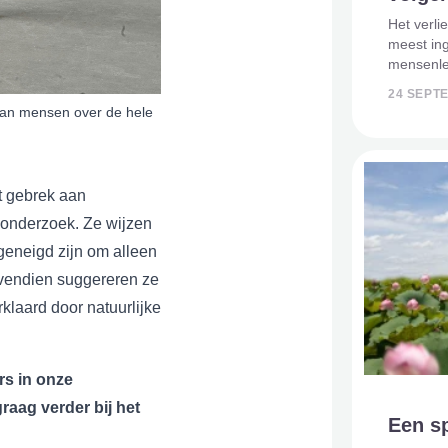
Het verli
meest in
mensenlev
lijkt het 
24 SEPT
vertellen
van mensen over de hele
bijzonder
t gebrek aan
 onderzoek. Ze wijzen
geneigd zijn om alleen
ovendien suggereren ze
laard door natuurlijke
s in onze
raag verder bij het
Een sp