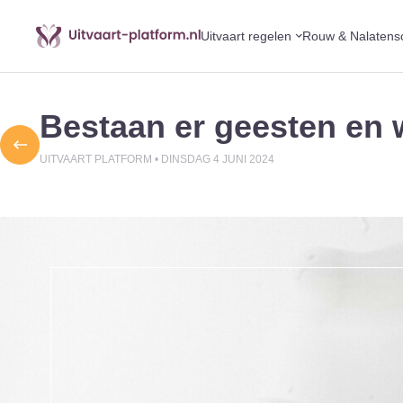
Uitvaart regelen
Rouw & Nalatens
Bestaan er geesten en w
UITVAART PLATFORM •
DINSDAG 4 JUNI 2024