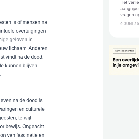
Het verli
aangrijpe
vragen op
van het le
esten is of mensen na
9 JUNI 2
reis door
rituele overtuigingen
spirituele 
mige geloven in
ieuw lichaam. Anderen
st vindt na de dood.
de kunnen blijven
.
leven na de dood is
aringen en culturele
eesten, terwijl
oor bewijs. Ongeacht
ron van fascinatie en