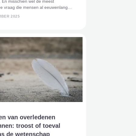
. En misschien wel de meest
e vraag die mensen al eeuwenlang
t: wat gebeurt er met je ziel nadat je
MBER 2025
? Bestaat er een hiernamaals, kom je
aarde in een ander l
en van overledenen
nen: troost of toeval
ns de wetenschap