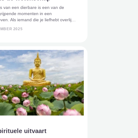
es van een dierbare is een van de
grijpende momenten in een
en. Als iemand die je liefhebt overlijdt,
alsof de wereld even stilvalt. Toch
EMBER 2025
 veel mensen dat ze steun vinden in
e ervaringen die ze zi
irituele uitvaart