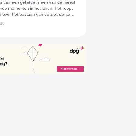
es van een geliefde is een van de meest
nde momenten in het leven. Het roept
 over het bestaan van de ziel, de aard
ven en de rol van spiritualiteit in onze
020
 de wereld. Voor velen biedt een
uit