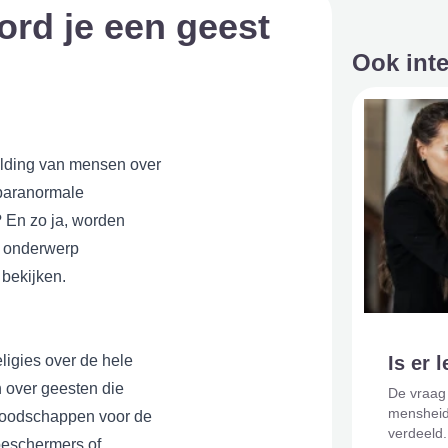
ord je een geest
Ook int
elding van mensen over
paranormale
? En zo ja, worden
e onderwerp
bekijken.
Is er 
ligies over de hele
 over geesten die
De vraag
mensheid
boodschappen voor de
verdeeld.
beschermers of