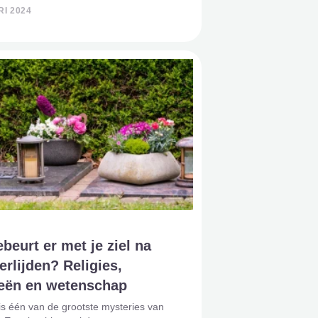
ën hebben hun eigen unieke
I 2024
even op wat er gebeurt na het fysieke
 dit artikel verkennen we de diverse
beurt er met je ziel na
erlijden? Religies,
ieën en wetenschap
s één van de grootste mysteries van