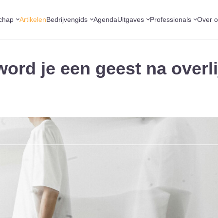
chap
Artikelen
Bedrijvengids
Agenda
Uitgaves
Professionals
Over 
ord je een geest na overl