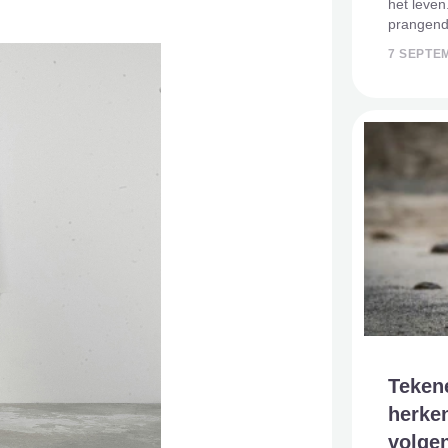
het leven
prangend
bezighoud
7 SEPTE
overlijdt
terug op 
Teken
herken
volge