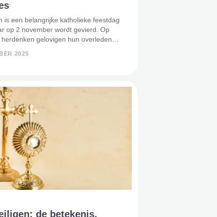
ies
en is een belangrijke katholieke feestdag
aar op 2 november wordt gevierd. Op
 herdenken gelovigen hun overleden
 en tonen ze respect voor de zielen
BER 2025
erledenen. Deze traditie kent zowel
 als cultur
eiligen: de betekenis,