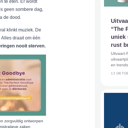
 te eten. Er wordt
 is geen sombere dag,
na de dood.
Uitvaa
“The 
al klinkt muziek. De
uniek
. Alles draait om één
rust b
ingen nooit sterven.
Uitvaart-
uitvaartp
en trends
maken hee
13 OKTO
nieuwste
zorgvuldi
Een zorgvuldig ontworpen
istratieve zaken