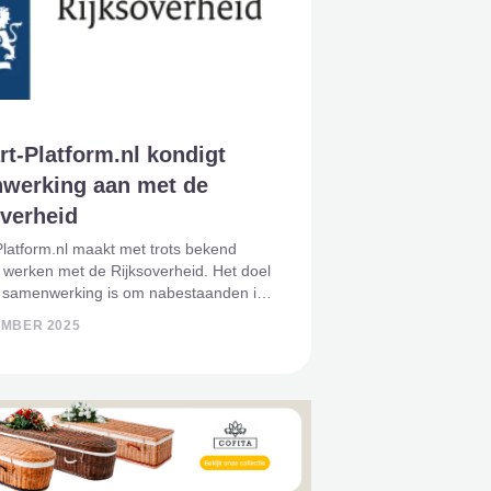
rt-Platform.nl kondigt
werking aan met de
overheid
Platform.nl maakt met trots bekend
 werken met de Rijksoverheid. Het doel
 samenwerking is om nabestaanden in
ijke periode beter te ondersteunen
EMBER 2025
 bieden van betrouwbare en
ijke informatie. Steun in