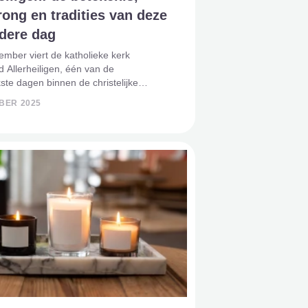
ong en tradities van deze
ndere dag
mber viert de katholieke kerk
d Allerheiligen, één van de
kste dagen binnen de christelijke
 Op deze dag worden alle heiligen en
BER 2025
en geëerd – zowel de bekende figuren
jbel als de talloze mensen die