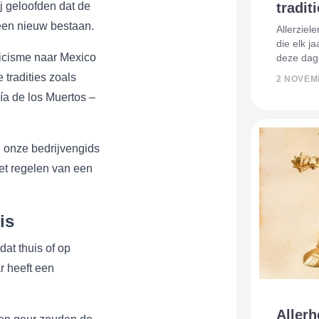
tradit
j geloofden dat de
een nieuw bestaan.
Allerziel
die elk j
icisme naar Mexico
deze dag
dierbaren
 tradities zoals
2 NOVEM
van de ov
a de los Muertos –
spirituele
 onze bedrijvengids
et regelen van een
is
 dat thuis of op
r heeft een
Allerh