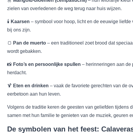
🌼
Marigold-bloemen (cempasúchil)
– hun feloranje kleur
zielen van overledenen de weg terug naar huis wijzen.
🕯️
Kaarsen
– symbool voor hoop, licht en de eeuwige liefde 
bij ons zijn.
🍞
Pan de muerto
– een traditioneel zoet brood dat specia
wordt gebakken.
📸
Foto’s en persoonlijke spullen
– herinneringen aan de 
herdacht.
🍹
Eten en drinken
– vaak de favoriete gerechten van de ov
eerbetoon aan hun leven.
Volgens de traditie keren de geesten van geliefden tijdens
samen met hun familie te genieten van de muziek, geuren 
De symbolen van het feest: Calavera