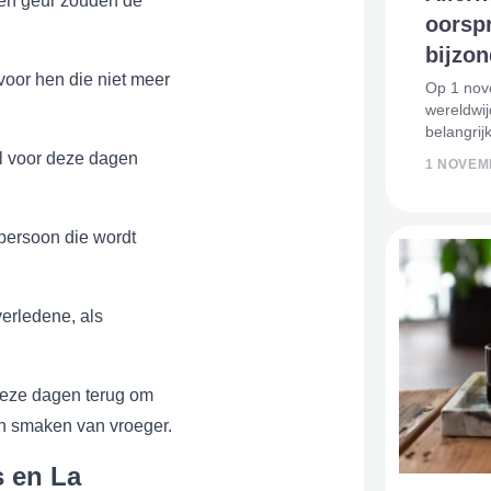
 en geur zouden de
oorspr
bijzo
voor hen die niet meer
Op 1 nove
wereldwij
belangrij
traditie.
al voor deze dagen
1 NOVEM
martelar
uit de Bi
persoon die wordt
erledene, als
 deze dagen terug om
en smaken van vroeger.
s en La