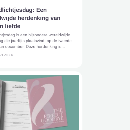
dlichtjesdag: Een
dwijde herdenking van
en liefde
htjesdag is een bijzondere wereldwijde
g die jaarlijks plaatsvindt op de tweede
an december. Deze herdenking is
 als een manier om ouders te
I 2024
unen die een kind hebben verloren,
de leeftijd van het kin