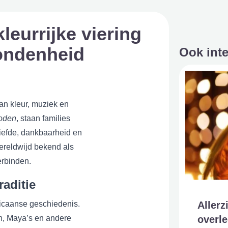
leurrijke viering
bondenheid
Ook int
an kleur, muziek en
oden
, staan families
 liefde, dankbaarheid en
ereldwijd bekend als
erbinden.
aditie
Allerz
icaanse geschiedenis.
overle
n, Maya’s en andere