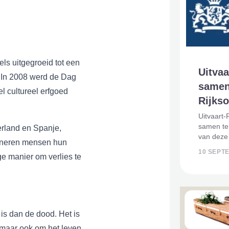
els uitgegroeid tot een
Uitvaa
. In 2008 werd de Dag
samen
 cultureel erfgoed
Rijks
Uitvaart-
samen te
erland en Spanje,
van deze
ineren mensen hun
een moeil
10 SEPT
e manier om verlies te
door het
toegankel
is dan de dood. Het is
, maar ook om het leven