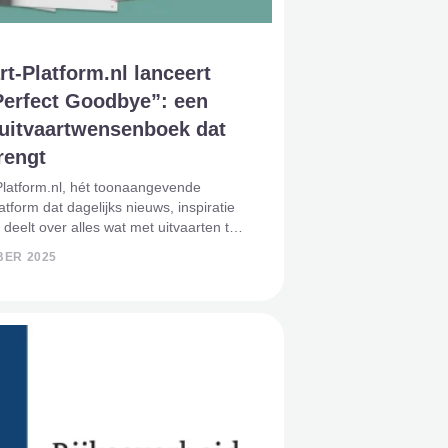
rt-Platform.nl lanceert
Perfect Goodbye”: een
 uitvaartwensenboek dat
rengt
Platform.nl, hét toonaangevende
latform dat dagelijks nieuws, inspiratie
 deelt over alles wat met uitvaarten te
ft, introduceert met trots haar
BER 2025
 product: The Perfect Goodbye. Een
g ontworpen uitva