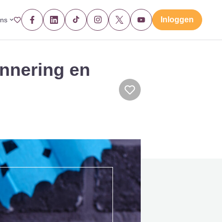
Inloggen
ons
innering en