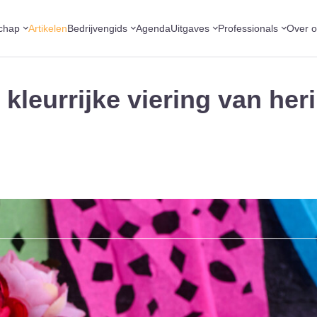
chap
Artikelen
Bedrijvengids
Agenda
Uitgaves
Professionals
Over 
 kleurrijke viering van her