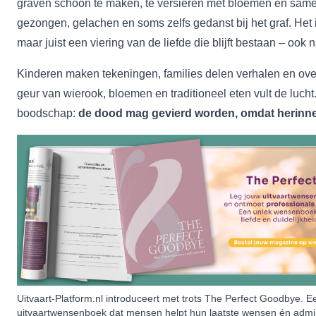
graven schoon te maken, te versieren met bloemen en samen
gezongen, gelachen en soms zelfs gedanst bij het graf. Het
maar juist een viering van de liefde die blijft bestaan – ook 
Kinderen maken tekeningen, families delen verhalen en over
geur van wierook, bloemen en traditioneel eten vult de lucht
boodschap:
de dood mag gevierd worden, omdat herinner
Uitvaart-Platform.nl introduceert met trots The Perfect Goodbye. 
uitvaartwensenboek dat mensen helpt hun laatste wensen én admin