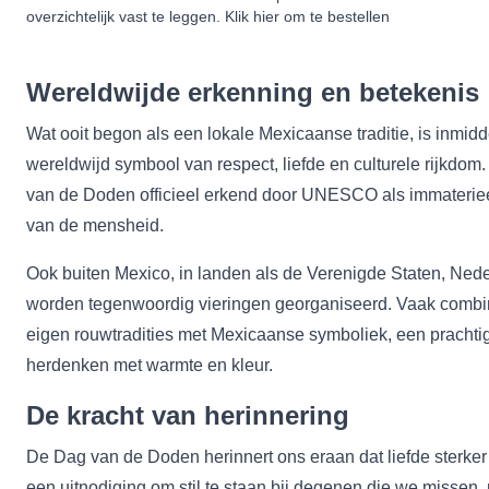
overzichtelijk vast te leggen. Klik
hier
om te bestellen
Wereldwijde erkenning en betekenis
Wat ooit begon als een lokale Mexicaanse traditie, is inmidd
wereldwijd symbool van respect, liefde en culturele rijkdom
van de Doden officieel erkend door UNESCO als immaterieel
van de mensheid.
Ook buiten Mexico, in landen als de Verenigde Staten, Ned
worden tegenwoordig vieringen georganiseerd. Vaak comb
eigen rouwtradities met Mexicaanse symboliek, een prachtig
herdenken met warmte en kleur.
De kracht van herinnering
De Dag van de Doden herinnert ons eraan dat liefde sterker 
een uitnodiging om stil te staan bij degenen die we missen