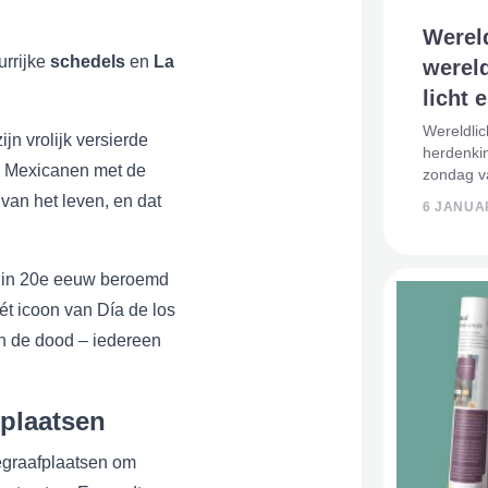
Werel
urrijke
schedels
en
La
werel
licht 
Wereldlic
jn vrolijk versierde
herdenkin
p Mexicanen met de
zondag v
ontstaan
van het leven, en dat
6 JANUAR
onderste
ongeacht 
egin 20e eeuw beroemd
ét icoon van Día de los
in de dood – iedereen
fplaatsen
begraafplaatsen om