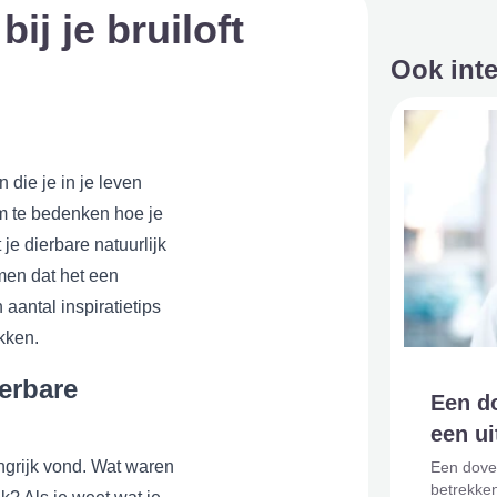
ij je bruiloft
Ook int
 die je in je leven
om te bedenken hoe je
 je dierbare natuurlijk
men dat het een
 aantal inspiratietips
ekken.
erbare
Een do
een ui
ngrijk vond. Wat waren
Een dove 
betrekken