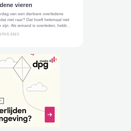
dene vieren
ardag van een dierbare overledene
s dat niet raar? Dat hoeft helemaal niet
 zijn. Als iemand is overleden, hebben
nden vaak behoefte aan een dag
STUS 2023
e hun overleden dierbare kunnen
n. Een verjaardag is da