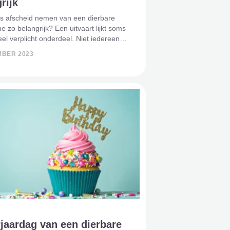
rijk
s afscheid nemen van een dierbare
e zo belangrijk? Een uitvaart lijkt soms
el verplicht onderdeel. Niet iedereen
 fijn. Waarom is het dan toch zo'n
MBER 2023
stap in het rouwproces? Wij vertellen je
over, wan
jaardag van een dierbare