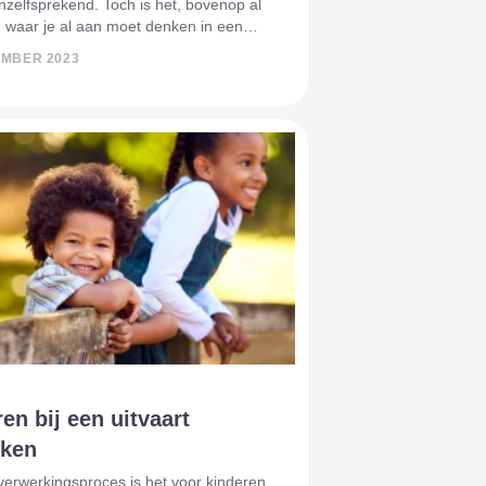
vanzelfsprekend. Toch is het, bovenop al
 waar je al aan moet denken in een
ijd, iets om aandacht aan te besteden. Je
EMBER 2023
s dat iedereen goed afscheid kan
 zich
en bij een uitvaart
kken
verwerkingsproces is het voor kinderen