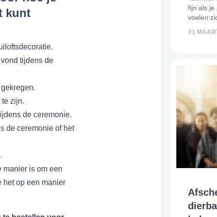
fijn als j
t kunt
voelen z
voelen zi
31 MAAR
Belangrij
grote emo
iloftsdecoratie.
 vond tijdens de
t gekregen.
te zijn.
 tijdens de ceremonie.
ns de ceremonie of het
.
e manier is om een
je het op een manier
Afsch
dierba