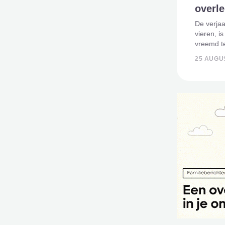
overle
De verja
vieren, i
vreemd te
nabestaa
25 AUGU
waarop z
herdenke