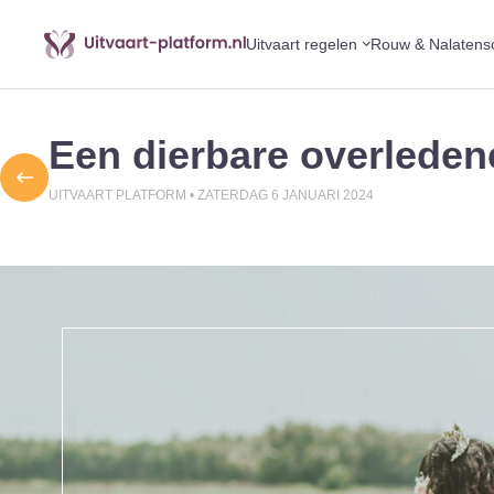
Uitvaart regelen
Rouw & Nalatens
Een dierbare overledene 
UITVAART PLATFORM •
ZATERDAG 6 JANUARI 2024