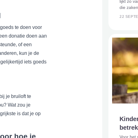
lijkt zo 
die zaken
pittige t
l
22 SEPT
wil immer
nemen en
 goeds te doen voor
 een donatie doen aan
steunde, of een
 anderen, kun je de
elijkertijd iets goeds
 je bruiloft te
jou? Wat zou je
rijkste is dat je op
Kinder
betre
voor hoe je
Voor het 