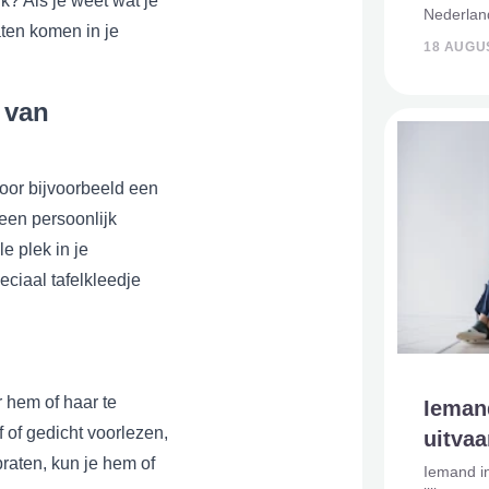
k? Als je weet wat je
Nederlan
aten komen in je
Nederland
18 AUGU
slechthor
gevuld m
 van
oor bijvoorbeeld een
 een persoonlijk
e plek in je
peciaal tafelkleedje
 hem of haar te
Iemand
 of gedicht voorlezen,
uitvaa
praten, kun je hem of
Iemand in