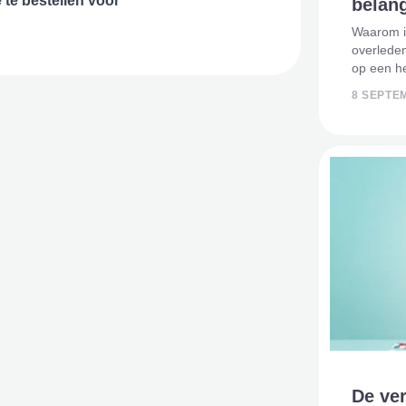
 te bestellen voor
belang
Waarom i
overleden
op een he
vindt dat
8 SEPTE
cruciale 
er meer 
De ver