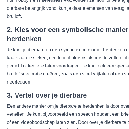
hun hobby's en interesses? Wat vonden ze mooi of belangrij
dierbare belangrijk vond, kun je daar elementen van terug l
bruiloft.
2. Kies voor een symbolische manier
herdenken
Je kunt je dierbare op een symbolische manier herdenken d
kaars aan te steken, een foto of bloemstuk neer te zetten, of
gedicht of liedje te laten voordragen. Je kunt ook een special
bruiloftsdecoratie creëren, zoals een stoel vrijlaten of een s
neerleggen.
3. Vertel over je dierbare
Een andere manier om je dierbare te herdenken is door over
vertellen. Je kunt bijvoorbeeld een speech houden, een brief
of een videoboodschap laten zien. Door over je dierbare te 