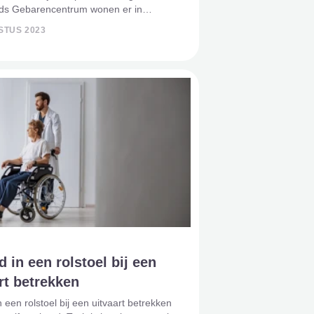
ds Gebarencentrum wonen er in
 maar liefst 1,5 miljoen dove of
STUS 2023
ende mensen. Een uitvaart is meestal
et toespraken en muziek. H
 in een rolstoel bij een
rt betrekken
 een rolstoel bij een uitvaart betrekken