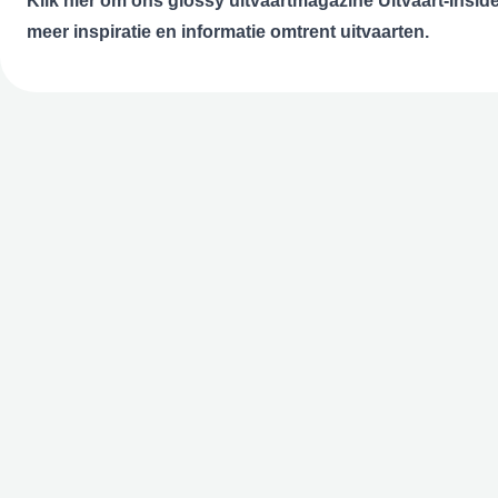
Klik
hier
om ons glossy uitvaartmagazine Uitvaart-Inside
meer inspiratie en informatie omtrent uitvaarten.