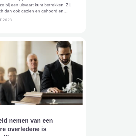
e ze bij een uitvaart kunt betrekken. Zij
ich dan ook gezien en gehoord en
ch onderdeel van een afscheid.
T 2023
k, want ook kleine mensjes hebben
ties. Hoe ku
eid nemen van een
re overledene is