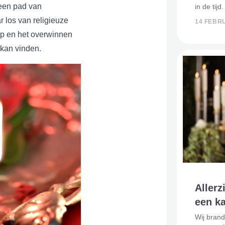
een pad van
in de tijd
betekeni
 los van religieuze
14 FEBR
branden 
oop en het overwinnen
Ben jij
 kan vinden.
Allerz
een k
Wij brand