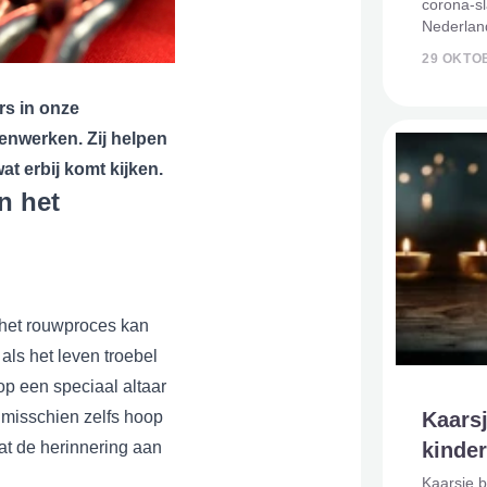
corona-sl
Nederland
kaarsje ti
29 OKTO
november,
betekeni
s in onze
enwerken. Zij helpen
at erbij komt kijken.
n het
n het rouwproces kan
als het leven troebel
 op een speciaal altaar
n misschien zelfs hoop
Kaars
 dat de herinnering aan
kinde
Kaarsje 