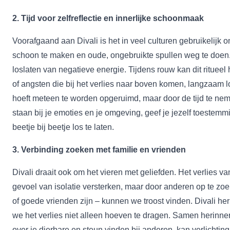
2. Tijd voor zelfreflectie en innerlijke schoonmaak
Voorafgaand aan Divali is het in veel culturen gebruikelijk 
schoon te maken en oude, ongebruikte spullen weg te doen. 
loslaten van negatieve energie. Tijdens rouw kan dit rituee
of angsten die bij het verlies naar boven komen, langzaam los
hoeft meteen te worden opgeruimd, maar door de tijd te nem
staan bij je emoties en je omgeving, geef je jezelf toestem
beetje bij beetje los te laten.
3. Verbinding zoeken met familie en vrienden
Divali draait ook om het vieren met geliefden. Het verlies v
gevoel van isolatie versterken, maar door anderen op te zoek
of goede vrienden zijn – kunnen we troost vinden. Divali her
we het verlies niet alleen hoeven te dragen. Samen herinne
over je dierbare en steun vinden bij anderen, kan verlichting