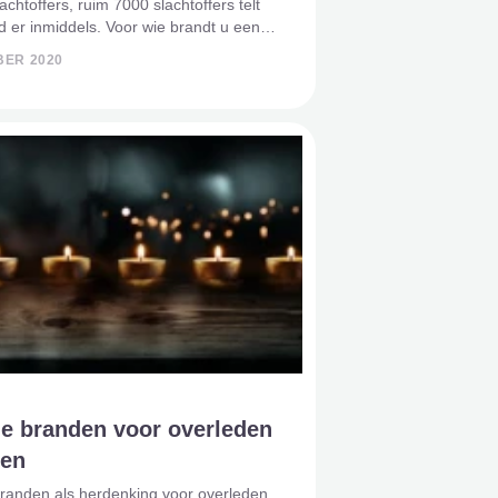
achtoffers, ruim 7000 slachtoffers telt
 er inmiddels. Voor wie brandt u een
jdens Allerzielen? Dit jaar heeft 2
BER 2020
 Allerzielen, een extra beladen
s. De dag wa
je branden voor overleden
ren
branden als herdenking voor overleden