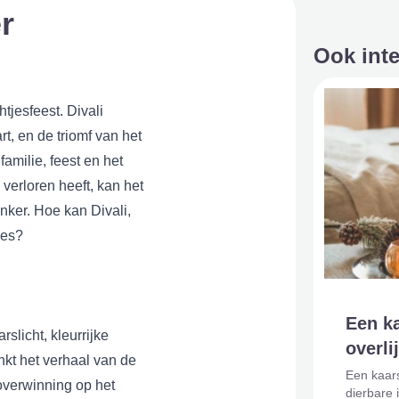
r
Ook int
tjesfeest. Divali
t, en de triomf van het
amilie, feest en het
verloren heeft, kan het
nker. Hoe kan Divali,
ces?
Een k
rslicht, kleurrijke
overli
nkt het verhaal van de
Een kaars
overwinning op het
dierbare 