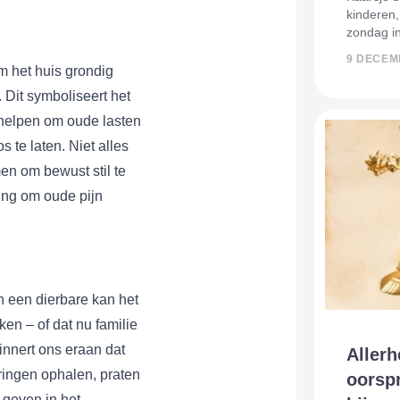
kinderen,
zondag i
een kaars
9 DECEM
overleden
om het huis grondig
Wereldlich
Dit symboliseert het
l helpen om oude lasten
 te laten. Niet alles
en om bewust stil te
ming om oude pijn
an een dierbare kan het
en – of dat nu familie
innert ons eraan dat
Allerh
ringen ophalen, praten
oorspr
 geven in het