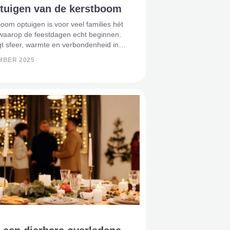
ptuigen van de kerstboom
oom optuigen is voor veel families hét
aarop de feestdagen echt beginnen.
t sfeer, warmte en verbondenheid in
r wanneer een dierbare is overleden,
MBER 2025
itueel ook een emotioneel moment zijn.
 kan het be