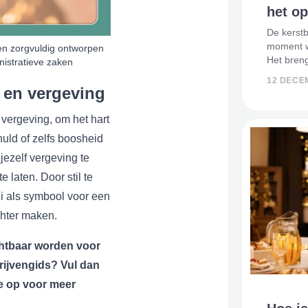
het o
De kerstb
moment w
Een zorgvuldig ontworpen
Het breng
istratieve zaken
huis. Maa
12 DECE
kan dit r
 en vergeving
Juist dan
 vergeving, om het hart
huld of zelfs boosheid
ezelf vergeving te
 laten. Door stil te
ali als symbool voor een
chter maken.
htbaar worden voor
drijvengids? Vul dan
je op voor meer