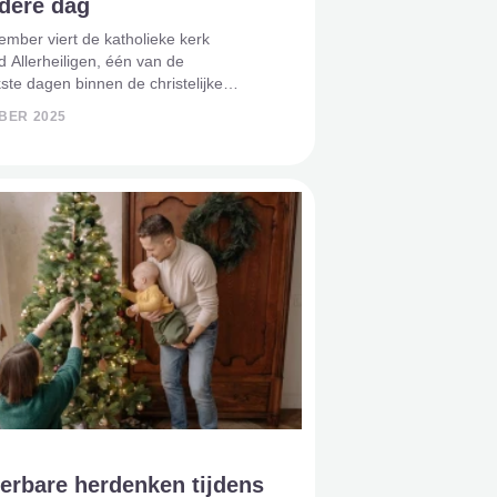
ndere dag
mber viert de katholieke kerk
d Allerheiligen, één van de
kste dagen binnen de christelijke
 Op deze dag worden alle heiligen en
BER 2025
en geëerd – zowel de bekende figuren
jbel als de talloze mensen die
erbare herdenken tijdens