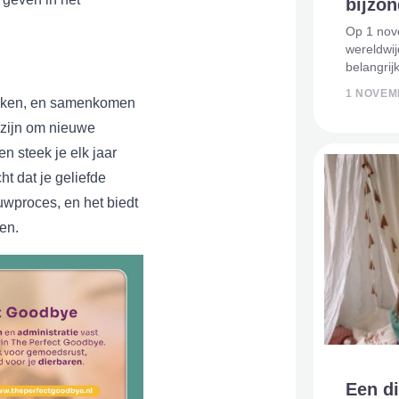
bijzo
Op 1 nove
wereldwij
belangrij
traditie.
1 NOVEM
nsteken, en samenkomen
martelar
uit de Bi
 zijn om nieuwe
en steek je elk jaar
ht dat je geliefde
uwproces, en het biedt
en.
Een di