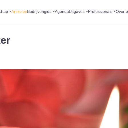
chap
Artikelen
Bedrijvengids
Agenda
Uitgaves
Professionals
Over 
ker