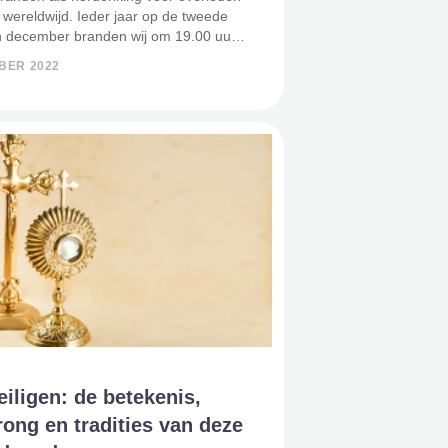
 wereldwijd. Ieder jaar op de tweede
n december branden wij om 19.00 uur
je voor alle, op welke wijze dan ook,
BER 2022
 kinderen.Wereldlichtjesdag.
tjesdag, jaarlijks
eiligen: de betekenis,
ong en tradities van deze