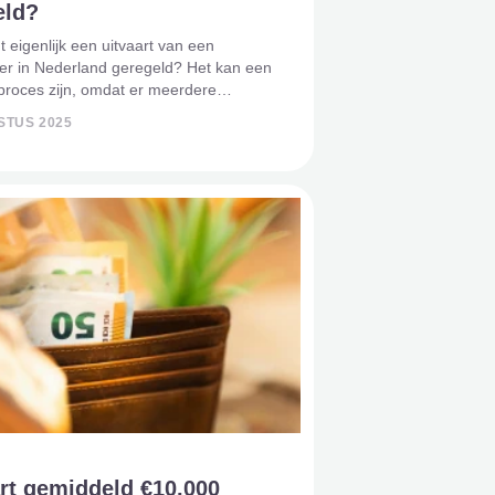
eld?
 eigenlijk een uitvaart van een
er in Nederland geregeld? Het kan een
proces zijn, omdat er meerdere
meespelen. Er zijn verschillende
STUS 2025
s bij betrokken, er moet rekening
worden met culturele en relig
rt gemiddeld €10.000