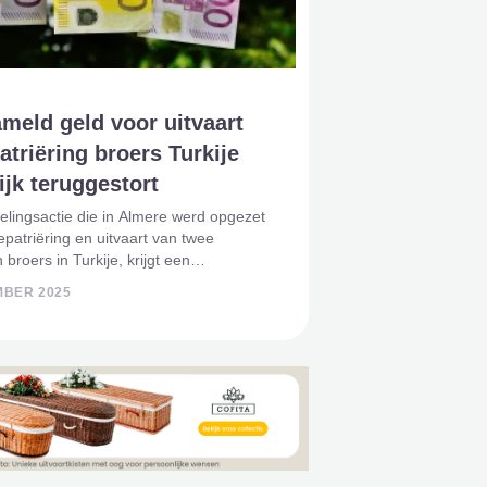
meld geld voor uitvaart
atriëring broers Turkije
jk teruggestort
lingsactie die in Almere werd opgezet
epatriëring en uitvaart van twee
 broers in Turkije, krijgt een
hte wending. Het ingezamelde bedrag
MBER 2025
45.000 euro wordt mogelijk
ort aan de donateurs, nu blijkt