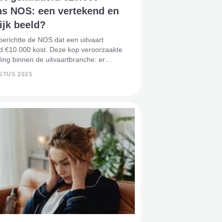
ns NOS: een vertekend en
ijk beeld?
erichtte de NOS dat een uitvaart
d €10.000 kost. Deze kop veroorzaakte
ng binnen de uitvaartbranche: er
rnemers die vinden dat dit een
STUS 2025
 beeld schetst van hun diensten, die
 mensen juist b