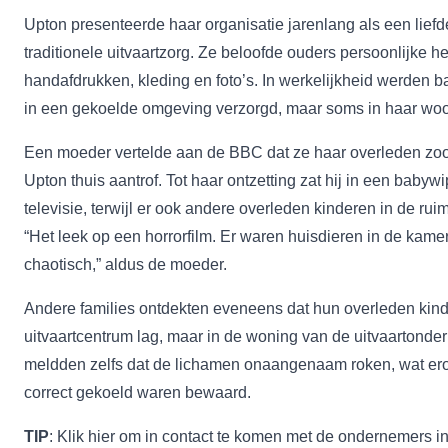
Upton presenteerde haar organisatie jarenlang als een liefde
traditionele uitvaartzorg. Ze beloofde ouders persoonlijke h
handafdrukken, kleding en foto’s. In werkelijkheid werden bab
in een gekoelde omgeving verzorgd, maar soms in haar wo
Een moeder vertelde aan de BBC dat ze haar overleden zoon
Upton thuis aantrof. Tot haar ontzetting zat hij in een babyw
televisie, terwijl er ook andere overleden kinderen in de ru
“Het leek op een horrorfilm. Er waren huisdieren in de kame
chaotisch,” aldus de moeder.
Andere families ontdekten eveneens dat hun overleden kind 
uitvaartcentrum lag, maar in de woning van de uitvaarton
meldden zelfs dat de lichamen onaangenaam roken, wat erop
correct gekoeld waren bewaard.
TIP
: Klik
hier
om in contact te komen met de ondernemers in