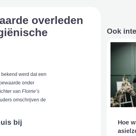
aarde overleden
giënische
Ook int
at bekend werd dat een
 bewaarde onder
ichter van
Florrie’s
 Ouders omschrijven de
uis bij
Hoe wo
asielz