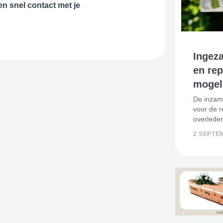
en snel contact met je
Ingeza
en rep
mogeli
De inzame
voor de r
overleden
onverwac
2 SEPTE
van ruim 
teruggest