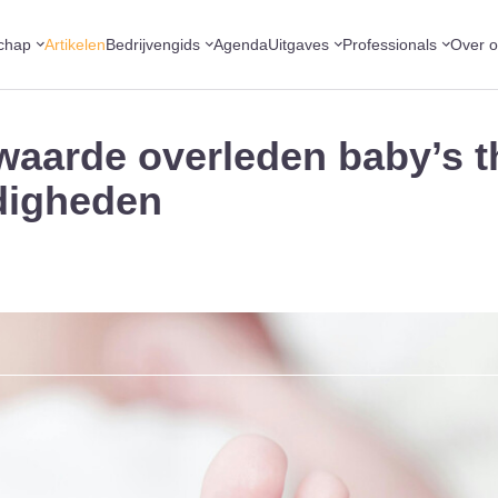
chap
Artikelen
Bedrijvengids
Agenda
Uitgaves
Professionals
Over 
aarde overleden baby’s t
digheden