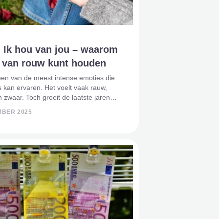
 Ik hou van jou – waarom
k van rouw kunt houden
een van de meest intense emoties die
kan ervaren. Het voelt vaak rauw,
 zwaar. Toch groeit de laatste jaren
 dat rouw óók liefde in zich draagt.
MBER 2025
og: zonder liefde zou er geen rouw
“Rouw: ik hou van