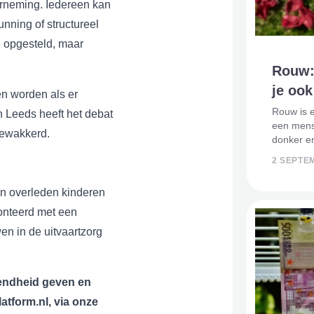
erneming. Iedereen kan
unning of structureel
 opgesteld, maar
Rouw:
je oo
en worden als er
Rouw is 
n Leeds heeft het debat
een mens 
gewakkerd.
donker en
het besef
2 SEPTE
Sterker n
bestaan. 
un overleden kinderen
onteerd met een
wen in de uitvaartzorg
endheid geven en
atform.nl, via onze