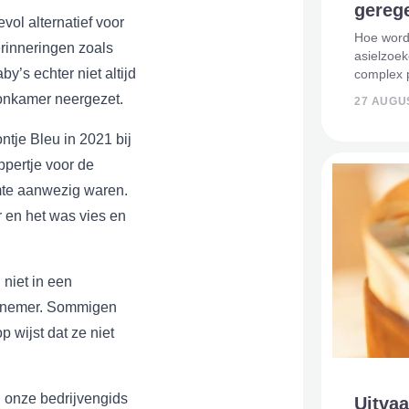
gereg
vol alternatief voor
Hoe wordt
erinneringen zoals
asielzoek
y’s echter niet altijd
complex 
factoren 
onkamer neergezet.
27 AUGU
instantie
gehouden 
tje Bleu in 2021 bij
ippertje voor de
imte aanwezig waren.
r en het was vies en
niet in een
dernemer. Sommigen
 wijst dat ze niet
 onze bedrijvengids
Uitvaa