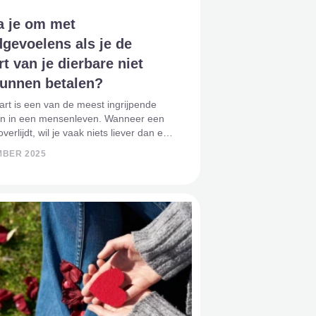
a je om met
gevoelens als je de
rt van je dierbare niet
kunnen betalen?
art is een van de meest ingrijpende
 in een mensenleven. Wanneer een
verlijdt, wil je vaak niets liever dan een
fscheid organiseren. Toch is dat niet
MBER 2025
nancieel haalbaar. Niet iedereen heeft de
 om d