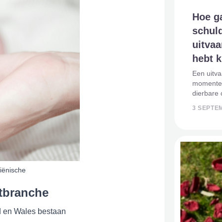
Hoe g
schuld
uitvaa
hebt 
Een uitva
momenten
dierbare o
waardig a
3 SEPTE
altijd fi
middelen
iënische
rtbranche
nd en Wales bestaan