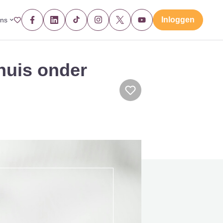
Inloggen
ons
huis onder