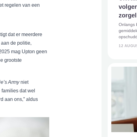
et regelen van een
volge
zorgel
Onlangs b
gemiddel
igt dat er meerdere
opschuddi
aan de politie,
zijn onde
12 AUGU
vertekend
n 2025 mag Upton geen
voor veel
e grootste
ie’s Army
niet
families dat wel
rd aan ons,” aldus