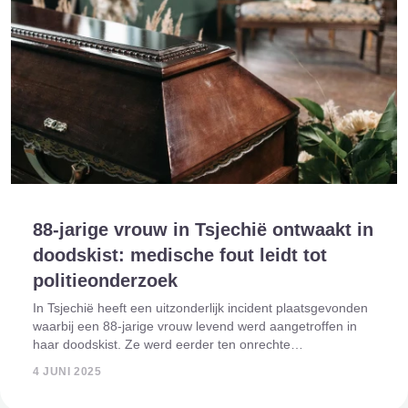
88-jarige vrouw in Tsjechië ontwaakt in
doodskist: medische fout leidt tot
politieonderzoek
In Tsjechië heeft een uitzonderlijk incident plaatsgevonden
waarbij een 88-jarige vrouw levend werd aangetroffen in
haar doodskist. Ze werd eerder ten onrechte
doodverklaard door een lijkschouwer. Het incident heeft
4 JUNI 2025
geleid tot landelijke ophef én een