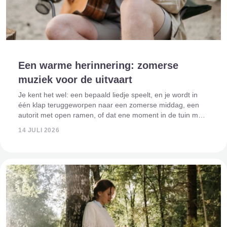
Een warme herinnering: zomerse
muziek voor de uitvaart
Je kent het wel: een bepaald liedje speelt, en je wordt in
één klap teruggeworpen naar een zomerse middag, een
autorit met open ramen, of dat ene moment in de tuin met
iemand die je lief was. Muziek maakt herinneringen
14 JULI 2026
tastbaar, zeker tijdens een ui