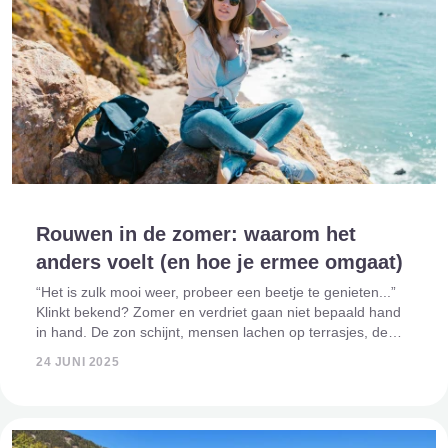
Rouwen in de zomer: waarom het
anders voelt (en hoe je ermee omgaat)
“Het is zulk mooi weer, probeer een beetje te genieten...”
Klinkt bekend? Zomer en verdriet gaan niet bepaald hand
in hand. De zon schijnt, mensen lachen op terrasjes, de
vakantieplannen vliegen je om de oren – en jij? Jij zit met
24 JUNI 2025
een steen in je maa