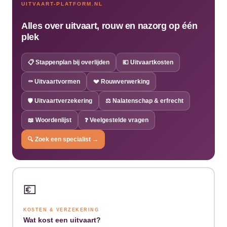
UITVAART-PLATFORM.NL
Alles over uitvaart, rouw en nazorg op één
plek
📋 Stappenplan bij overlijden
💶 Uitvaartkosten
⚰️ Uitvaartvormen
💔 Rouwverwerking
🛡️ Uitvaartverzekering
⚖️ Nalatenschap & erfrecht
📖 Woordenlijst
❓ Veelgestelde vragen
🔍 Zoek een specialist →
💶
KOSTEN & VERZEKERING
Wat kost een uitvaart?