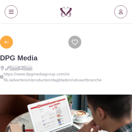
DPG Media
Toon
Toon
https://www.dpgmediagroup.com/nl-
NL/adverteren/producten/dagbladen/uitvaartbranche