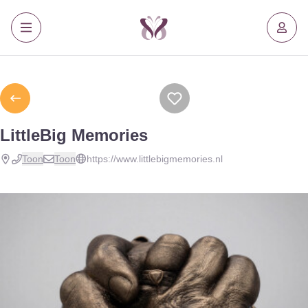
LittleBig Memories
Toon
Toon
https://www.littlebigmemories.nl