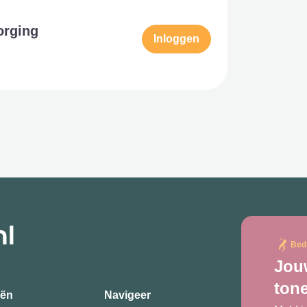
orging
Inloggen
Bed
Jouw
ton
eën
Navigeer