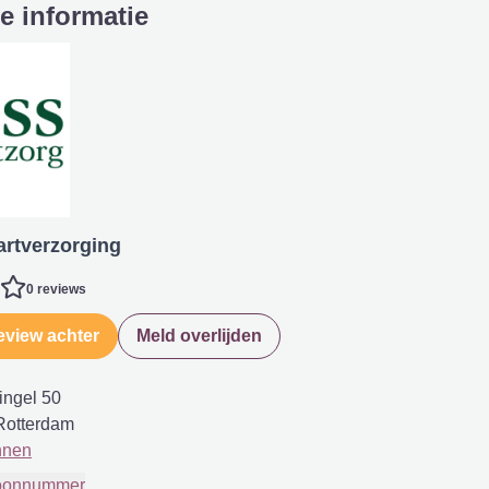
e informatie
artverzorging
0 reviews
eview achter
Meld overlijden
ingel 50
Rotterdam
nnen
foonnummer