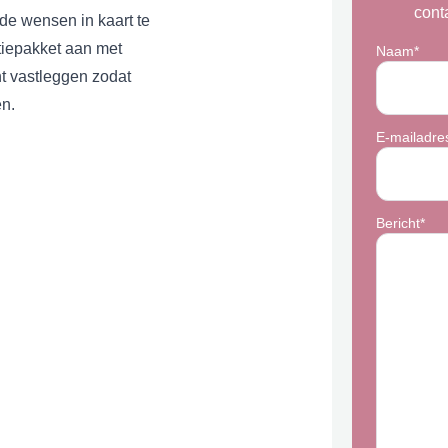
cont
e wensen in kaart te
tiepakket
aan met
Naam*
 vastleggen zodat
en.
E-mailadre
Bericht*