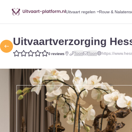
Uitvaart regelen
Rouw & Nalatens
Uitvaartverzorging Hes
Toon
Toon
https://www.hess
0 reviews