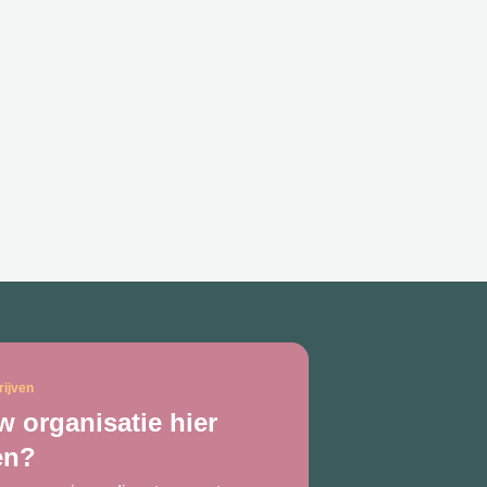
rijven
 organisatie hier
en?