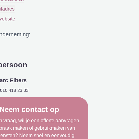
iladres
website
onderneming:
persoon
arc Elbers
010 418 23 33
Neem contact op
 vraag, wil je een offerte aanvragen,
spraak maken of gebruikmaken van
iensten? Neem snel en eenvoudig