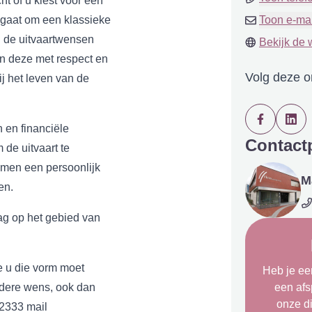
ht of u kiest voor een
u gaat om een klassieke
Toon e-ma
d de uitvaartwensen
Bekijk de 
n deze met respect en
Volg deze 
ij het leven van de
 en financiële
Contact
de uitvaart te
amen een persoonlijk
M
en.
ag op het gebied van
e u die vorm moet
Heb je een
ondere wens, ook dan
een af
onze d
2333
mail