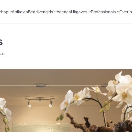
chap
Artikelen
Bedrijvengids
Agenda
Uitgaves
Professionals
Over 
s
.nl