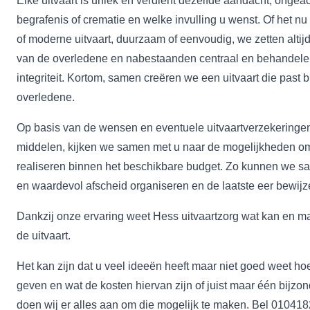
Elke uitvaart is uniek en verdient dezelfde aandacht, ongeac
begrafenis of crematie en welke invulling u wenst. Of het n
of moderne uitvaart, duurzaam of eenvoudig, we zetten altij
van de overledene en nabestaanden centraal en behandele
integriteit. Kortom, samen creëren we een uitvaart die past b
overledene.
Op basis van de wensen en eventuele uitvaartverzekeringen
middelen, kijken we samen met u naar de mogelijkheden om 
realiseren binnen het beschikbare budget. Zo kunnen we s
en waardevol afscheid organiseren en de laatste eer bewijz
Dankzij onze ervaring weet Hess uitvaartzorg wat kan en m
de uitvaart.
Het kan zijn dat u veel ideeën heeft maar niet goed weet ho
geven en wat de kosten hiervan zijn of juist maar één bijz
doen wij er alles aan om die mogelijk te maken. Bel
010418