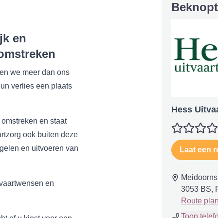
Beknopt
jk en
 omstreken
oen we meer dan ons
n verlies een plaats
Hess Uitva
n omstreken en staat
aartzorg ook buiten deze
regelen en uitvoeren van
Laat een r
Meidoorns
itvaartwensen en
3053 BS, 
Route pla
Toon tele