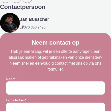
Contactpersoon
Jan Busscher
070 350 7490
Neem contact op
Heb je een vraag, wil je een offerte aanvragen, een
afspraak maken of gebruikmaken van onze diensten?
Neem snel en eenvoudig contact met ons op via ons
formulier.
Naam*
E-mailadres*