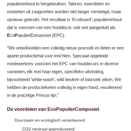
populierenhout te hergebruiken. Takken, stamdelen en
restanten uit zaagverlies worden niet langer vernietigd, maar
opnieuw gebruikt. Het resultaat is ‘Ecoboard’: populieren­hout
dat is voorzien van een houtdecor, ook wel aangeduid als
E
co
P
opulier
C
omposiet (EPC).
“We ontwikkelden een volledig nieuw procedé en lieten er een
aparte productiehal voor inrichten. Speciaal opgeleide
medewerkers voorzien het EPC van houtdecors in diverse
varianten, elk met haar eigen, specifieke uitstraling,
bijvoorbeeld ‘white-wash’, wild beuken of klassiek eiken. We
hebben de productieketen volledig in eigen hand, resulterend
in de prachtige Primus-lijn.”
De voordelen van EcoPopulierComposiet
Duurzaam en ecologisch verantwoord
CO2-neutraal geproduceerd