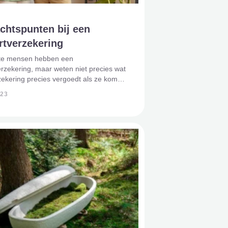
chtspunten bij een
rtverzekering
te mensen hebben een
erzekering, maar weten niet precies wat
zekering precies vergoedt als ze komen
jden. Daarom is het belangrijk om in je
023
houden wat de aandachtspunten zijn bij
iten van een ui