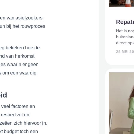
ten van asielzoekers.
Repatr
un bij het rouwproces
Het is no
buitenlan
direct op
rleg bekeken hoe de
werk? Je 
25 MEI 2
mogelijk 
land van herkomst
organisat
ties waarin er geen
ies om een waardig
eid
 veel factoren en
 respectvol en
zetten zich hiervoor in,
t budget toch een