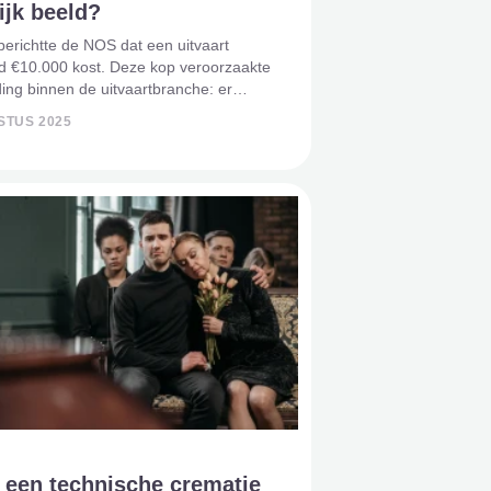
ijk beeld?
erichtte de NOS dat een uitvaart
d €10.000 kost. Deze kop veroorzaakte
ng binnen de uitvaartbranche: er
rnemers die vinden dat dit een
STUS 2025
 beeld schetst van hun diensten, die
 mensen juist b
 een technische crematie