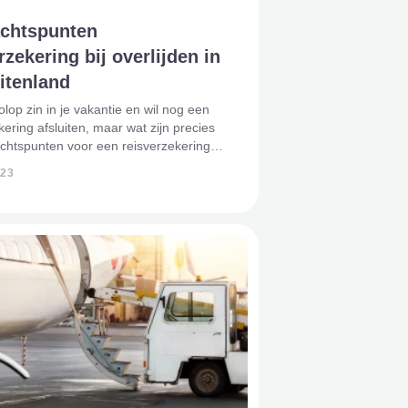
chtspunten
rzekering bij overlijden in
itenland
olop zin in je vakantie en wil nog een
kering afsluiten, maar wat zijn precies
chtspunten voor een reisverzekering
jden in het buitenland? Uiteraard ga je
023
 dat je lekker bruinverbrand en uitgerust