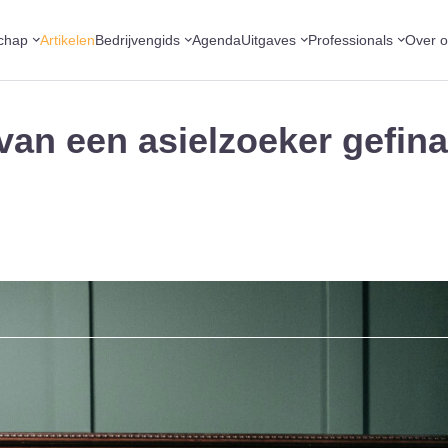
chap
Artikelen
Bedrijvengids
Agenda
Uitgaves
Professionals
Over 
van een asielzoeker gefin