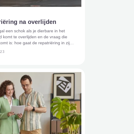
iëring na overlijden
gal een schok als je dierbare in het
d komt te overlijden en de vraag die
komt is: hoe gaat de repatriëring in zijn
wil de overledene het liefst zo snel
023
weer thuis hebben. Naast alle
ie van e