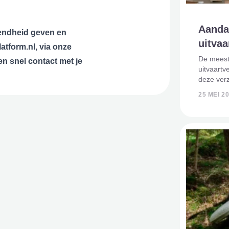
Aanda
endheid geven en
uitvaa
atform.nl, via onze
De mees
en snel contact met je
uitvaartv
deze ver
te overli
25 MEI 2
hoofd te 
het afslu