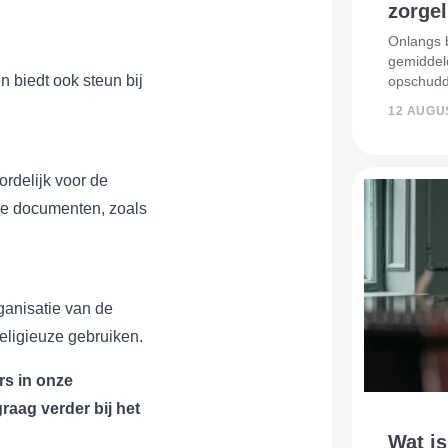
zorgel
Onlangs b
gemiddel
 biedt ook steun bij
opschuddi
zijn onde
12 AUGU
vertekend
voor veel
rdelijk voor de
iële documenten, zoals
ganisatie van de
religieuze gebruiken.
s in onze
raag verder bij het
Wat is