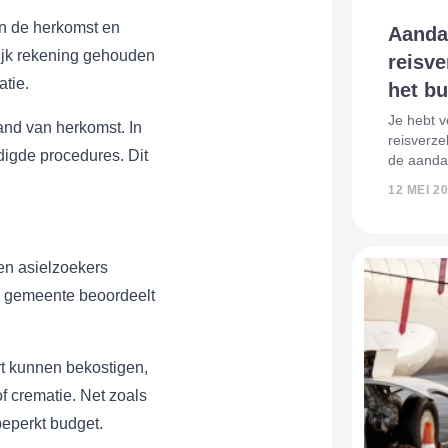
an de herkomst en
Aanda
ijk rekening gehouden
reisve
atie.
het bu
Je hebt v
and van herkomst. In
reisverze
igde procedures. Dit
de aanda
bij overli
12 MEI 2
ervan uit
ter
en asielzoekers
De gemeente beoordeelt
rt kunnen bekostigen,
f crematie. Net zoals
beperkt budget.