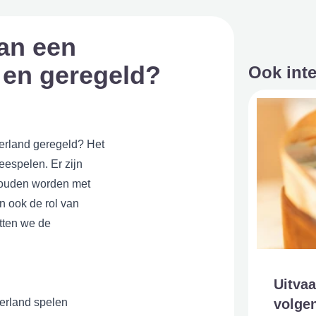
van een
 en geregeld?
Ook int
derland geregeld? Het
eespelen. Er zijn
ehouden worden met
en ook de rol van
etten we de
Uitvaa
volge
derland spelen