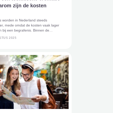
arom zijn de kosten
s worden in Nederland steeds
der, mede omdat de kosten vaak lager
n bij een begrafenis. Binnen de
ereld bestaat er echter een variant die
STUS 2025
oper is, namelijk de technische
 Deze vorm van afscheid wint