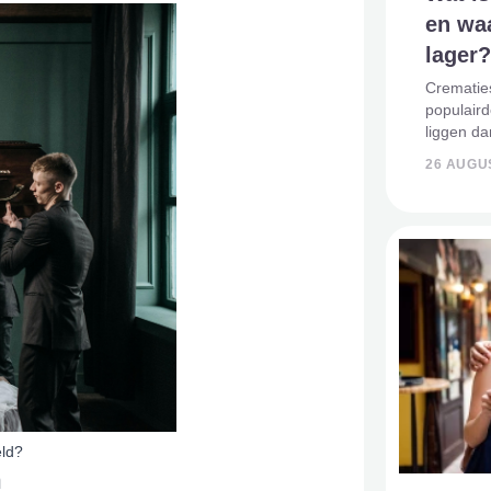
en wa
lager?
Crematie
populair
liggen da
uitvaartw
26 AUGU
nog goedk
crematie.
eld?
n