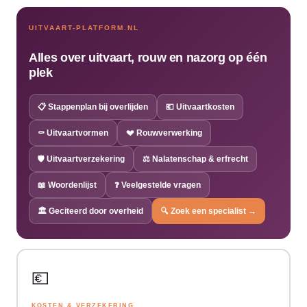
UITVAART-PLATFORM.NL
Alles over uitvaart, rouw en nazorg op één
plek
📋 Stappenplan bij overlijden
💶 Uitvaartkosten
⚰️ Uitvaartvormen
💔 Rouwverwerking
🛡️ Uitvaartverzekering
⚖️ Nalatenschap & erfrecht
📖 Woordenlijst
❓ Veelgestelde vragen
🏛️ Geciteerd door overheid
🔍 Zoek een specialist →
💶
KOSTEN & VERZEKERING