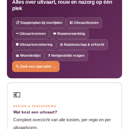
Alles over uitvaart, rouw en nazorg op één
plek
📋 Stappenplan bij overlijden
💶 Uitvaartkosten
⚰️ Uitvaartvormen
💔 Rouwverwerking
🛡️ Uitvaartverzekering
⚖️ Nalatenschap & erfrecht
📖 Woordenlijst
❓ Veelgestelde vragen
🔍 Zoek een specialist →
💶
KOSTEN & VERZEKERING
Wat kost een uitvaart?
Compleet overzicht van alle kosten, per regio en per
uitvaartvorm.