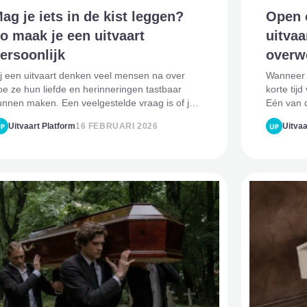
ag je iets in de kist leggen?
Open o
o maak je een uitvaart
uitvaa
ersoonlijk
overw
ij een uitvaart denken veel mensen na over
Wanneer e
oe ze hun liefde en herinneringen tastbaar
korte tij
unnen maken. Een veelgestelde vraag is of je
Eén van d
ts in de kist mag leggen bij het laatste
afscheid 
Uitvaart Platform
16 FEBRUARI 2026
Uitvaa
fscheid. Het antwoord is ja, mits het veilig en
hebben h
espectvol gebeurt. Waa
impact. In