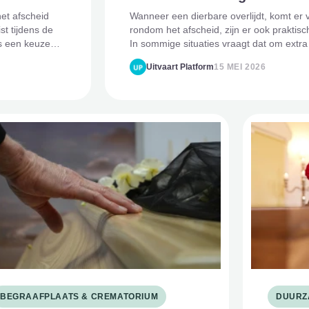
het afscheid
Wanneer een dierbare overlijdt, komt er 
t tijdens de
rondom het afscheid, zijn er ook prakti
s een keuze
In sommige situaties vraagt dat om extr
iemand groter, langer
Uitvaart Platform
15 MEI 2026
BEGRAAFPLAATS & CREMATORIUM
DUURZ