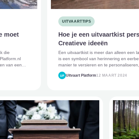
UITVAARTTIPS
je moet
Hoe je een uitvaartkist per
Creatieve ideeën
k die
Een uitvaartkist is meer dan alleen een l
Platform.nl
is een symbool van herinnering en eerbet
ren van een
manier te versieren en te personaliseren
unieke
Uitvaart Platform
12 MAART 2024