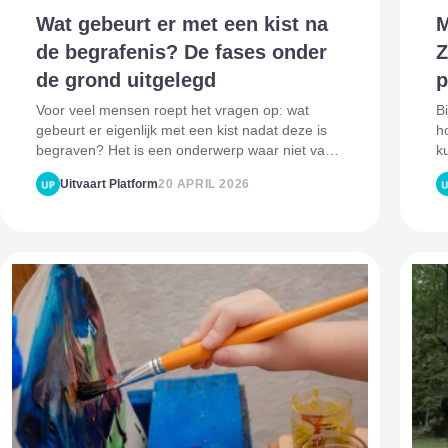
Wat gebeurt er met een kist na
M
de begrafenis? De fases onder
Z
de grond uitgelegd
p
Voor veel mensen roept het vragen op: wat
B
gebeurt er eigenlijk met een kist nadat deze is
h
begraven? Het is een onderwerp waar niet vaak
k
over gesproken wordt, maar waar wel veel
ie
Uitvaart Platform
20 APRIL 2026
nieuwsgierigheid en soms ook onzekerheid over
a
bestaat. Het proces onder
r