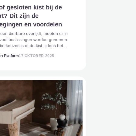
f gesloten kist bij de
rt? Dit zijn de
egingen en voordelen
en dierbare overlijdt, moeten er in
d veel beslissingen worden genomen.
ie keuzes is of de kist tijdens het
open of gesloten zal zijn. Beide opties
rt Platform
17 OKTOBER 2025
un eigen betekenis en emotionele
 dit artikel le