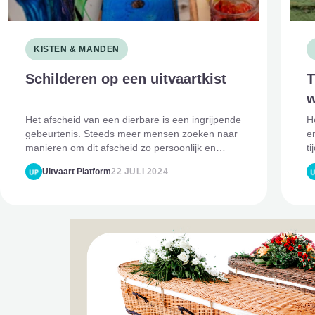
KISTEN & MANDEN
Schilderen op een uitvaartkist
T
w
Het afscheid van een dierbare is een ingrijpende
H
gebeurtenis. Steeds meer mensen zoeken naar
e
manieren om dit afscheid zo persoonlijk en
t
uniek mogelijk te maken. Een van de manieren
o
Uitvaart Platform
22 JULI 2024
waarop dit kan, is door het schilderen van een
c
uitvaartkist. Dit bied
v