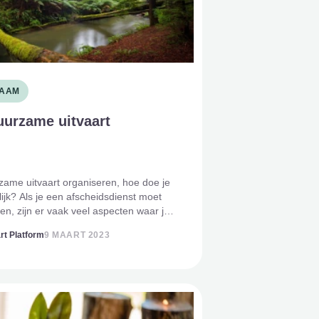
AAM
uurzame uitvaart
ame uitvaart organiseren, hoe doe je
lijk? Als je een afscheidsdienst moet
en, zijn er vaak veel aspecten waar je
 mee moet houden. Je wil recht doen
rt Platform
9 MAART 2023
erleden dierbare, je hebt als nabije
nde je