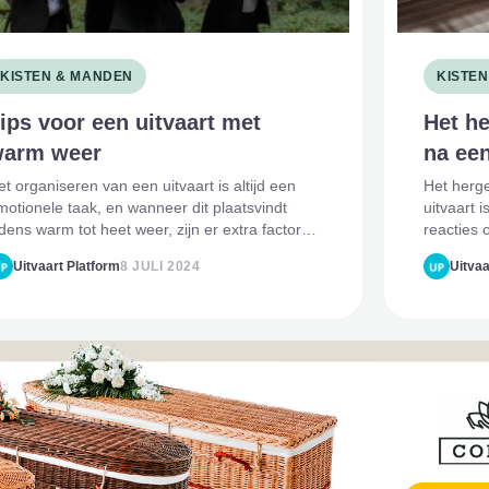
KISTEN & MANDEN
KISTE
ips voor een uitvaart met
Het he
arm weer
na een
et organiseren van een uitvaart is altijd een
Het herg
motionele taak, en wanneer dit plaatsvindt
uitvaart 
ijdens warm tot heet weer, zijn er extra factoren
reacties 
m rekening mee te houden. Om zowel het
onze Fac
Uitvaart Platform
8 JULI 2024
Uitvaa
omfort van de aanwezigen als de waardigheid
hebben w
an de ceremonie te waa
antwoord