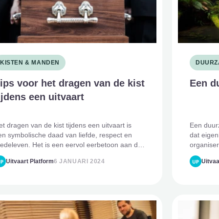
KISTEN & MANDEN
DUURZ
ips voor het dragen van de kist
Een d
ijdens een uitvaart
et dragen van de kist tijdens een uitvaart is
Een duurz
en symbolische daad van liefde, respect en
dat eigen
edeleven. Het is een eervol eerbetoon aan de
organiser
verledene en een uiting van steun aan de
rekening
Uitvaart Platform
6 JANUARI 2024
Uitvaa
ouwende familie. Hier volgen enkele
aan je ov
aardevolle tips om deze taak
nabestaa