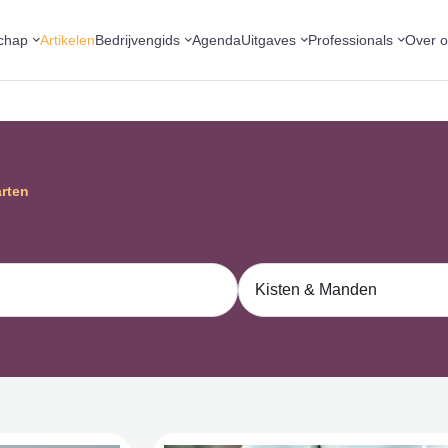
chap
Artikelen
Bedrijvengids
Agenda
Uitgaves
Professionals
Over 
arten