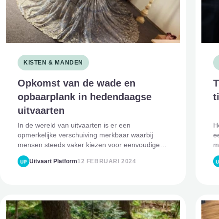
KISTEN & MANDEN
Opkomst van de wade en
T
opbaarplank in hedendaagse
t
uitvaarten
In de wereld van uitvaarten is er een
H
opmerkelijke verschuiving merkbaar waarbij
e
mensen steeds vaker kiezen voor eenvoudige,
m
natuurlijke alternatieven voor traditionele kisten.
o
Uitvaart Platform
12 FEBRUARI 2024
Deze opkomende trend omvat het gebruik van
r
een wade en een opbaarplank. D
w