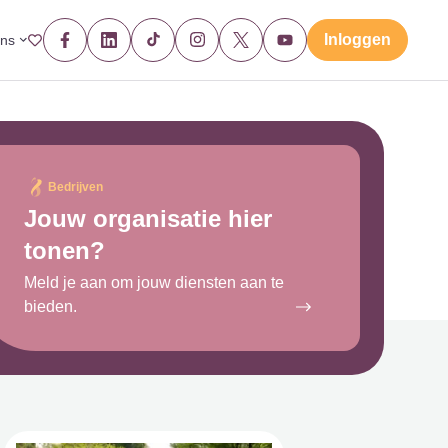
Inloggen
ons
Bedrijven
Jouw organisatie hier
id.
tonen?
Meld je aan om jouw diensten aan te
bieden.