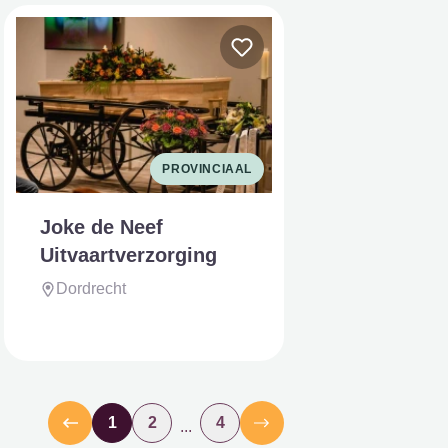
PROVINCIAAL
Joke de Neef
Uitvaartverzorging
Dordrecht
1
2
4
...