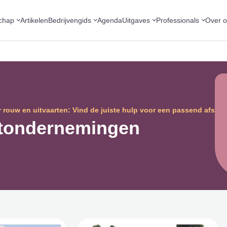
chap
Artikelen
Bedrijvengids
Agenda
Uitgaves
Professionals
Over 
 rouw en uitvaarten: Vind de juiste hulp voor een passend afsche
rtondernemingen