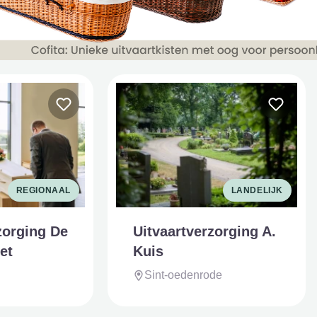
REGIONAAL
LANDELIJK
zorging De
Uitvaartverzorging A.
et
Kuis
Sint-oedenrode